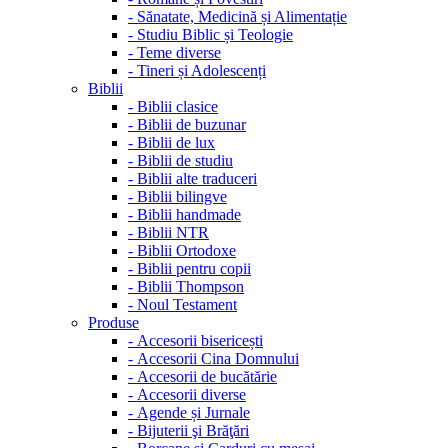
-
Sănatate, Medicină și Alimentație
-
Studiu Biblic și Teologie
-
Teme diverse
-
Tineri și Adolescenți
Biblii
-
Biblii clasice
-
Biblii de buzunar
-
Biblii de lux
-
Biblii de studiu
-
Biblii alte traduceri
-
Biblii bilingve
-
Biblii handmade
-
Biblii NTR
-
Biblii Ortodoxe
-
Biblii pentru copii
-
Biblii Thompson
-
Noul Testament
Produse
-
Accesorii bisericești
-
Accesorii Cina Domnului
-
Accesorii de bucătărie
-
Accesorii diverse
-
Agende și Jurnale
-
Bijuterii şi Brăţări