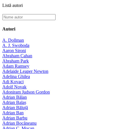
Listă autori
Autori
A. Dollman
A. J. Swoboda
Aaron Sironi
Abraham Cahan
Abraham Park
Adam Ramsey
Adelaide Leaper Newton
Adelina Ghilea
Adi Kovaci
Adolf Novak
Adoniram Judson Gordon
Adrian Bălan
Adrian Balaș
Adrian Băluță
Adrian Ban
Adrian Barbu
Adrian Bocăneanu
Adrian C. Mocan