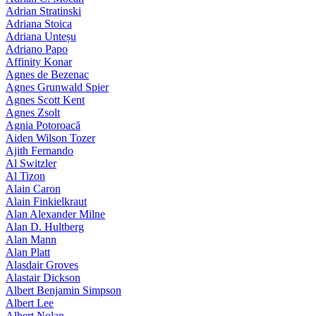
Adrian Stratinski
Adriana Stoica
Adriana Unteșu
Adriano Papo
Affinity Konar
Agnes de Bezenac
Agnes Grunwald Spier
Agnes Scott Kent
Agnes Zsolt
Agnia Potoroacă
Aiden Wilson Tozer
Ajith Fernando
Al Switzler
Al Tizon
Alain Caron
Alain Finkielkraut
Alan Alexander Milne
Alan D. Hultberg
Alan Mann
Alan Platt
Alasdair Groves
Alastair Dickson
Albert Benjamin Simpson
Albert Lee
Albert Nolan