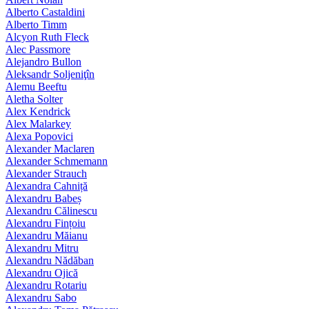
Alberto Castaldini
Alberto Timm
Alcyon Ruth Fleck
Alec Passmore
Alejandro Bullon
Aleksandr Soljeniţîn
Alemu Beeftu
Aletha Solter
Alex Kendrick
Alex Malarkey
Alexa Popovici
Alexander Maclaren
Alexander Schmemann
Alexander Strauch
Alexandra Cahniță
Alexandru Babeș
Alexandru Călinescu
Alexandru Fințoiu
Alexandru Măianu
Alexandru Mitru
Alexandru Nădăban
Alexandru Ojică
Alexandru Rotariu
Alexandru Sabo