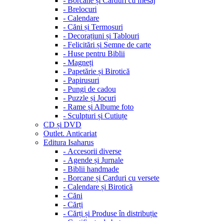
-
Borcane și Carduri cu mesaj
-
Brelocuri
-
Calendare
-
Căni și Termosuri
-
Decorațiuni și Tablouri
-
Felicitări și Semne de carte
-
Huse pentru Biblii
-
Magneți
-
Papetărie și Birotică
-
Papirusuri
-
Pungi de cadou
-
Puzzle și Jocuri
-
Rame și Albume foto
-
Sculpturi și Cutiuțe
CD și DVD
Outlet. Anticariat
Editura Isaharus
-
Accesorii diverse
-
Agende și Jurnale
-
Biblii handmade
-
Borcane și Carduri cu versete
-
Calendare și Birotică
-
Căni
-
Cărți
-
Cărți și Produse în distribuție