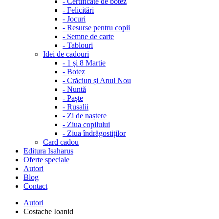
-
Certificate de botez
-
Felicitări
-
Jocuri
-
Resurse pentru copii
-
Semne de carte
-
Tablouri
Idei de cadouri
-
1 și 8 Martie
-
Botez
-
Crăciun și Anul Nou
-
Nuntă
-
Paște
-
Rusalii
-
Zi de naștere
-
Ziua copilului
-
Ziua îndrăgostiților
Card cadou
Editura Isaharus
Oferte speciale
Autori
Blog
Contact
Autori
Costache Ioanid