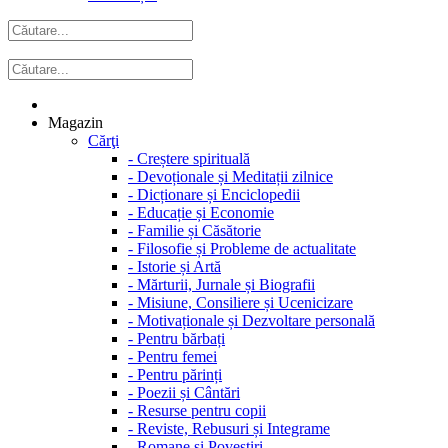
Magazin
Cărţi
-
Creștere spirituală
-
Devoționale și Meditații zilnice
-
Dicționare și Enciclopedii
-
Educație și Economie
-
Familie și Căsătorie
-
Filosofie și Probleme de actualitate
-
Istorie și Artă
-
Mărturii, Jurnale și Biografii
-
Misiune, Consiliere și Ucenicizare
-
Motivaționale și Dezvoltare personală
-
Pentru bărbați
-
Pentru femei
-
Pentru părinți
-
Poezii și Cântări
-
Resurse pentru copii
-
Reviste, Rebusuri și Integrame
-
Romane și Povestiri