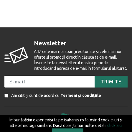
Newsletter
Află cele mai noi apariții editoriale și cele mai noi
oferte și promoții direct în căsuța ta de e-mail.
Înscrie-te la newsletterul nostru periodic
introducând adresa de e-mail în formularul alăturat.
TRIMITE
Am citit și sunt de acord cu
Termeni și condițiile
Îmbunătățim experiența ta pe isaharus.ro folosind cookie-uri și
alte tehnologii similare. Dacă dorești mai multe detalii
click aici
Ne găsiți și pe următoarele rețele de socializare: