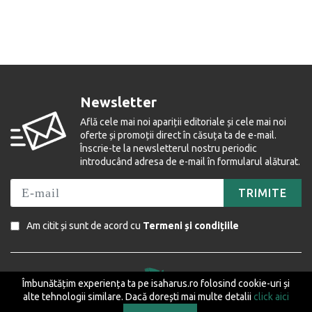
Newsletter
Află cele mai noi apariții editoriale și cele mai noi
oferte și promoții direct în căsuța ta de e-mail.
Înscrie-te la newsletterul nostru periodic
introducând adresa de e-mail în formularul alăturat.
TRIMITE
Am citit și sunt de acord cu
Termeni și condițiile
Îmbunătățim experiența ta pe isaharus.ro folosind cookie-uri și
alte tehnologii similare. Dacă dorești mai multe detalii
click aici
Ne găsiți și pe următoarele rețele de socializare: