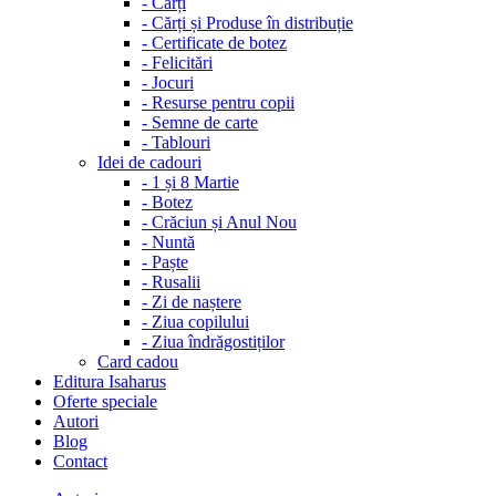
-
Cărți
-
Cărți și Produse în distribuție
-
Certificate de botez
-
Felicitări
-
Jocuri
-
Resurse pentru copii
-
Semne de carte
-
Tablouri
Idei de cadouri
-
1 și 8 Martie
-
Botez
-
Crăciun și Anul Nou
-
Nuntă
-
Paște
-
Rusalii
-
Zi de naștere
-
Ziua copilului
-
Ziua îndrăgostiților
Card cadou
Editura Isaharus
Oferte speciale
Autori
Blog
Contact