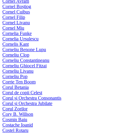
Cornel Avram
Cornel Boștiog
Cornel Cuibus
Cornel Filip
Cornel Livanu
Cornel Miu
Cornelia Funke
Cornelia Ursulescu
Cornelis Kant
Corneliu Benone Lupu
Corneliu Clop
Corneliu Constantineanu
Corneliu Ghiocel Fitzai
Corneliu Livanu
Corneliu Pop
Corrie Ten Boom
Corul Betania
Corul de copii Celest
Corul și Orchestra Consonantis
Corul și Orchestra Jubilate
Corul Zorilor
Cory B. Willson
Cosmin Baiu
Costache Ioanid
Costel Rotaru