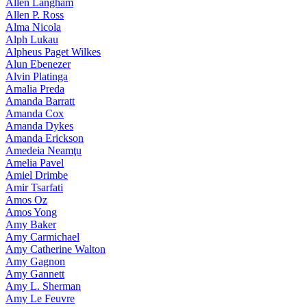
Allen Langham
Allen P. Ross
Alma Nicola
Alph Lukau
Alpheus Paget Wilkes
Alun Ebenezer
Alvin Platinga
Amalia Preda
Amanda Barratt
Amanda Cox
Amanda Dykes
Amanda Erickson
Amedeia Neamţu
Amelia Pavel
Amiel Drimbe
Amir Tsarfati
Amos Oz
Amos Yong
Amy Baker
Amy Carmichael
Amy Catherine Walton
Amy Gagnon
Amy Gannett
Amy L. Sherman
Amy Le Feuvre