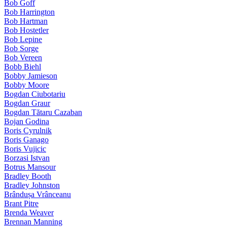
Bob Goff
Bob Harrington
Bob Hartman
Bob Hostetler
Bob Lepine
Bob Sorge
Bob Vereen
Bobb Biehl
Bobby Jamieson
Bobby Moore
Bogdan Ciubotariu
Bogdan Graur
Bogdan Tătaru Cazaban
Bojan Godina
Boris Cyrulnik
Boris Ganago
Boris Vujicic
Borzasi Istvan
Botrus Mansour
Bradley Booth
Bradley Johnston
Brândușa Vrânceanu
Brant Pitre
Brenda Weaver
Brennan Manning