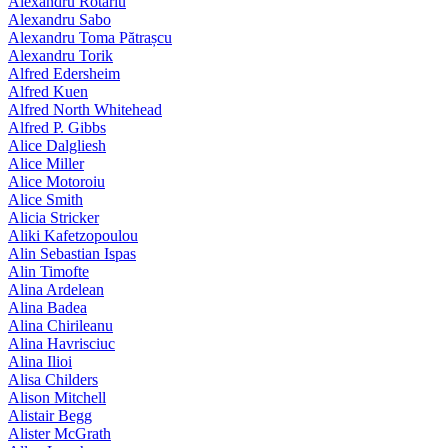
Alexandru Rotariu
Alexandru Sabo
Alexandru Toma Pătrașcu
Alexandru Torik
Alfred Edersheim
Alfred Kuen
Alfred North Whitehead
Alfred P. Gibbs
Alice Dalgliesh
Alice Miller
Alice Motoroiu
Alice Smith
Alicia Stricker
Aliki Kafetzopoulou
Alin Sebastian Ispas
Alin Timofte
Alina Ardelean
Alina Badea
Alina Chirileanu
Alina Havrisciuc
Alina Ilioi
Alisa Childers
Alison Mitchell
Alistair Begg
Alister McGrath