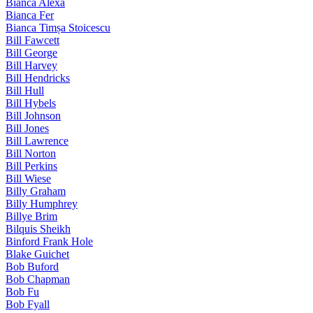
Bianca Alexa
Bianca Fer
Bianca Timșa Stoicescu
Bill Fawcett
Bill George
Bill Harvey
Bill Hendricks
Bill Hull
Bill Hybels
Bill Johnson
Bill Jones
Bill Lawrence
Bill Norton
Bill Perkins
Bill Wiese
Billy Graham
Billy Humphrey
Billye Brim
Bilquis Sheikh
Binford Frank Hole
Blake Guichet
Bob Buford
Bob Chapman
Bob Fu
Bob Fyall