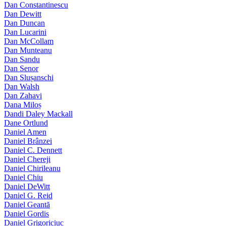
Dan Constantinescu
Dan Dewitt
Dan Duncan
Dan Lucarini
Dan McCollam
Dan Munteanu
Dan Sandu
Dan Senor
Dan Slușanschi
Dan Walsh
Dan Zahavi
Dana Miloș
Dandi Daley Mackall
Dane Ortlund
Daniel Amen
Daniel Brânzei
Daniel C. Dennett
Daniel Chereji
Daniel Chirileanu
Daniel Chiu
Daniel DeWitt
Daniel G. Reid
Daniel Geantă
Daniel Gordis
Daniel Grigoriciuc