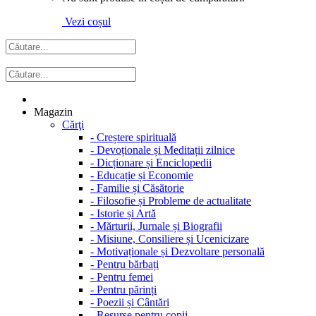
Vezi coșul
Magazin
Cărţi
-
Creștere spirituală
-
Devoționale și Meditații zilnice
-
Dicționare și Enciclopedii
-
Educație și Economie
-
Familie și Căsătorie
-
Filosofie și Probleme de actualitate
-
Istorie și Artă
-
Mărturii, Jurnale și Biografii
-
Misiune, Consiliere și Ucenicizare
-
Motivaționale și Dezvoltare personală
-
Pentru bărbați
-
Pentru femei
-
Pentru părinți
-
Poezii și Cântări
-
Resurse pentru copii