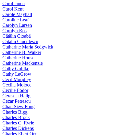
Carol Iancu
Carol Kent
Carole Mayhall
Caroline Leaf
Carolyn Larsen
Carolyn Ros
Cătălin Cioabă
Cătălin Ciuculescu
Catharine Maria Sedgwick
Catherine B. Walker
Catherine House
Catherine Mackenzie
Cathy Gohlke
Cathy LaGrow
Cecil Murphey
Cecilia Moloce
Cecilie Fodor
Cerasela Hațig
Cezar Petrescu
Chan Siew Fong
Charles Bigg
Charles Brock
Charles C. Ryrie
Charles Dickens
Charles Ebert Orr