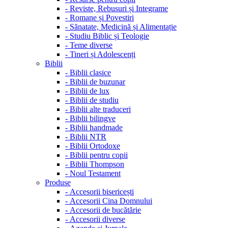
-
Reviste, Rebusuri și Integrame
-
Romane și Povestiri
-
Sănatate, Medicină și Alimentație
-
Studiu Biblic și Teologie
-
Teme diverse
-
Tineri și Adolescenți
Biblii
-
Biblii clasice
-
Biblii de buzunar
-
Biblii de lux
-
Biblii de studiu
-
Biblii alte traduceri
-
Biblii bilingve
-
Biblii handmade
-
Biblii NTR
-
Biblii Ortodoxe
-
Biblii pentru copii
-
Biblii Thompson
-
Noul Testament
Produse
-
Accesorii bisericești
-
Accesorii Cina Domnului
-
Accesorii de bucătărie
-
Accesorii diverse