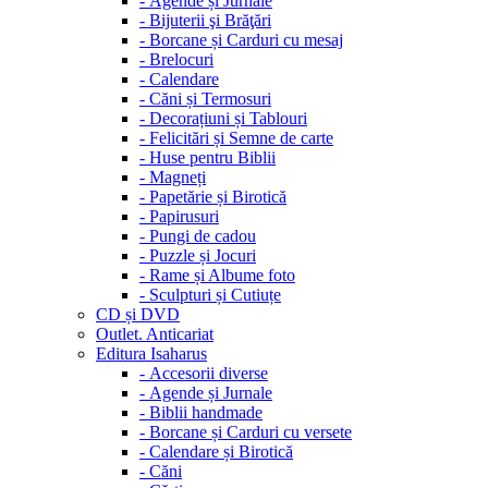
-
Agende și Jurnale
-
Bijuterii şi Brăţări
-
Borcane și Carduri cu mesaj
-
Brelocuri
-
Calendare
-
Căni și Termosuri
-
Decorațiuni și Tablouri
-
Felicitări și Semne de carte
-
Huse pentru Biblii
-
Magneți
-
Papetărie și Birotică
-
Papirusuri
-
Pungi de cadou
-
Puzzle și Jocuri
-
Rame și Albume foto
-
Sculpturi și Cutiuțe
CD și DVD
Outlet. Anticariat
Editura Isaharus
-
Accesorii diverse
-
Agende și Jurnale
-
Biblii handmade
-
Borcane și Carduri cu versete
-
Calendare și Birotică
-
Căni