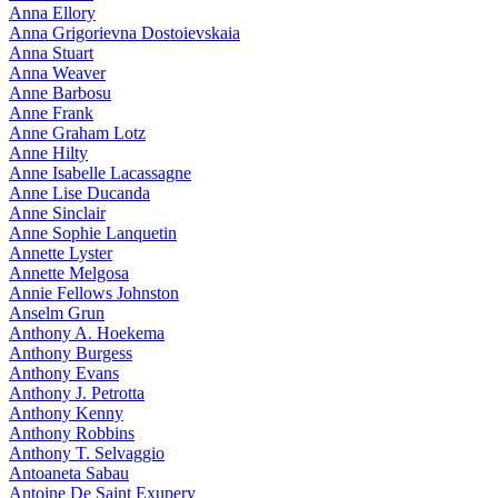
Anna Ellory
Anna Grigorievna Dostoievskaia
Anna Stuart
Anna Weaver
Anne Barbosu
Anne Frank
Anne Graham Lotz
Anne Hilty
Anne Isabelle Lacassagne
Anne Lise Ducanda
Anne Sinclair
Anne Sophie Lanquetin
Annette Lyster
Annette Melgosa
Annie Fellows Johnston
Anselm Grun
Anthony A. Hoekema
Anthony Burgess
Anthony Evans
Anthony J. Petrotta
Anthony Kenny
Anthony Robbins
Anthony T. Selvaggio
Antoaneta Sabau
Antoine De Saint Exupery