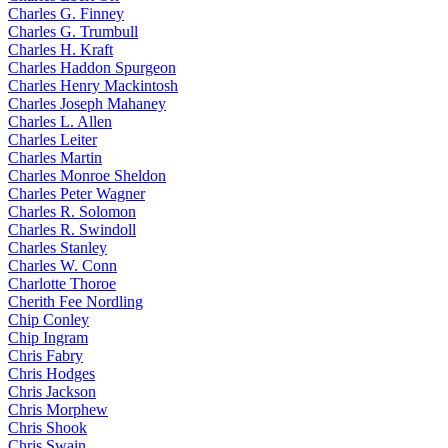
Charles G. Finney
Charles G. Trumbull
Charles H. Kraft
Charles Haddon Spurgeon
Charles Henry Mackintosh
Charles Joseph Mahaney
Charles L. Allen
Charles Leiter
Charles Martin
Charles Monroe Sheldon
Charles Peter Wagner
Charles R. Solomon
Charles R. Swindoll
Charles Stanley
Charles W. Conn
Charlotte Thoroe
Cherith Fee Nordling
Chip Conley
Chip Ingram
Chris Fabry
Chris Hodges
Chris Jackson
Chris Morphew
Chris Shook
Chris Swain