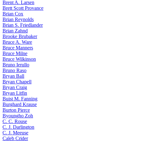
Brent A. Larsen
Brett Scott Provance
Brian Cox
Brian Reynolds
Brian S. Friedlander
Brian Zahnd
Brooke Brubaker
Bruce A. Ware
Bruce Manners
Bruce Milne
Bruce Wilkinson
Bruno Ierullo
Bruno Raso
Bryan Ball
Bryan Chapell
Bryan Craig
Bryan Litfin
Buist M. Fanning
Burghard Krause
Burton Pierce
Byoungho Zoh
C. C. Rouse
C. J. Darlington
C. J. Meeuse
Caleb Crider