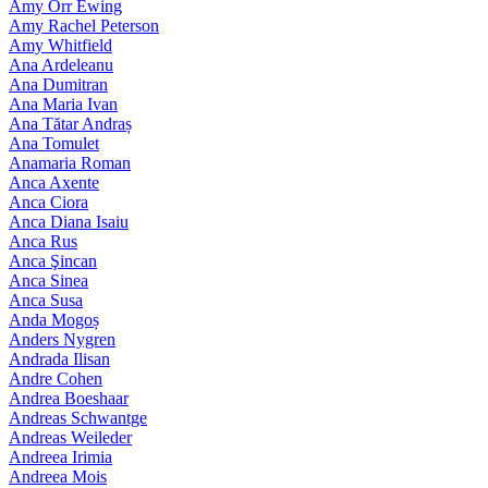
Amy Orr Ewing
Amy Rachel Peterson
Amy Whitfield
Ana Ardeleanu
Ana Dumitran
Ana Maria Ivan
Ana Tătar Andraș
Ana Tomulet
Anamaria Roman
Anca Axente
Anca Ciora
Anca Diana Isaiu
Anca Rus
Anca Şincan
Anca Sinea
Anca Susa
Anda Mogoș
Anders Nygren
Andrada Ilisan
Andre Cohen
Andrea Boeshaar
Andreas Schwantge
Andreas Weileder
Andreea Irimia
Andreea Mois