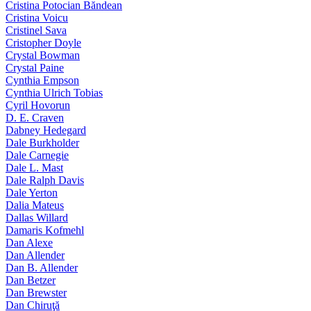
Cristina Potocian Băndean
Cristina Voicu
Cristinel Sava
Cristopher Doyle
Crystal Bowman
Crystal Paine
Cynthia Empson
Cynthia Ulrich Tobias
Cyril Hovorun
D. E. Craven
Dabney Hedegard
Dale Burkholder
Dale Carnegie
Dale L. Mast
Dale Ralph Davis
Dale Yerton
Dalia Mateus
Dallas Willard
Damaris Kofmehl
Dan Alexe
Dan Allender
Dan B. Allender
Dan Betzer
Dan Brewster
Dan Chiruţă