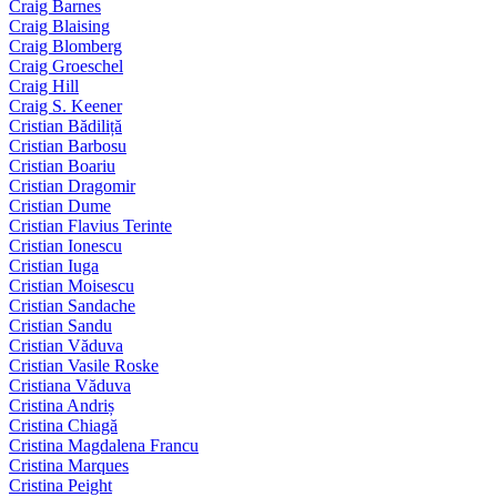
Craig Barnes
Craig Blaising
Craig Blomberg
Craig Groeschel
Craig Hill
Craig S. Keener
Cristian Bădiliță
Cristian Barbosu
Cristian Boariu
Cristian Dragomir
Cristian Dume
Cristian Flavius Terinte
Cristian Ionescu
Cristian Iuga
Cristian Moisescu
Cristian Sandache
Cristian Sandu
Cristian Văduva
Cristian Vasile Roske
Cristiana Văduva
Cristina Andriș
Cristina Chiagă
Cristina Magdalena Francu
Cristina Marques
Cristina Peight