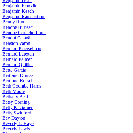
Benjamin Dean
Benjamin Franklin
Benjamin Keach
Benjamin Ramsbottom
Benny Hinn
Benone Burtescu
Benone Corneliu Lupu
Benoni Catană
Bension Varon
Bernard Koerselman
Bernard Lategan
Bernard Palmer
Bernard Quilliet
Berta Garcia
Bertrand Dumas
Bertrand Russell
Beth Coombe Harris
Beth Moore
Bethany Beal
Betsy Corning
Betty K. Garner
Betty Swinford
Bev Dayton
Beverly LaHaye
Beverly Lewis