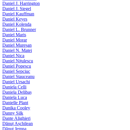
Daniel J. Harrington
Daniel J. Siegel
Daniel Kauffman
Daniel Keyes
Daniel Kolenda
Daniel L. Brunner
Daniel Maris
Daniel Morar
Daniel Mureșan
Daniel N. Matei
Daniel Nica
Daniel Nițulescu
Daniel Popescu
Daniel Sepciuc
Daniel Stauceanu
Daniel Ursachi
Daniela Celli
Daniela Delibaș
Daniela Luca
Danielle Plant
Danika Cooley
Danny Silk
Dante Alighieri
Dănuț Așchilean
Dănuț Jemna