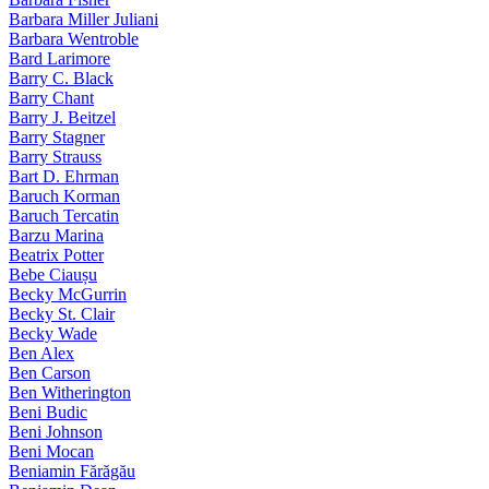
Barbara Miller Juliani
Barbara Wentroble
Bard Larimore
Barry C. Black
Barry Chant
Barry J. Beitzel
Barry Stagner
Barry Strauss
Bart D. Ehrman
Baruch Korman
Baruch Tercatin
Barzu Marina
Beatrix Potter
Bebe Ciaușu
Becky McGurrin
Becky St. Clair
Becky Wade
Ben Alex
Ben Carson
Ben Witherington
Beni Budic
Beni Johnson
Beni Mocan
Beniamin Fărăgău