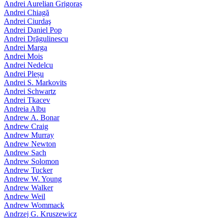
Andrei Aurelian Grigoraș
Andrei Chiagă
Andrei Ciurdaş
Andrei Daniel Pop
Andrei Drăgulinescu
Andrei Marga
Andrei Mois
Andrei Nedelcu
Andrei Pleșu
Andrei S. Markovits
Andrei Schwartz
Andrei Tkacev
Andreia Albu
Andrew A. Bonar
Andrew Craig
Andrew Murray
Andrew Newton
Andrew Sach
Andrew Solomon
Andrew Tucker
Andrew W. Young
Andrew Walker
Andrew Weil
Andrew Wommack
Andrzej G. Kruszewicz