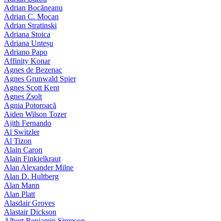
Adrian Bocăneanu
Adrian C. Mocan
Adrian Stratinski
Adriana Stoica
Adriana Unteșu
Adriano Papo
Affinity Konar
Agnes de Bezenac
Agnes Grunwald Spier
Agnes Scott Kent
Agnes Zsolt
Agnia Potoroacă
Aiden Wilson Tozer
Ajith Fernando
Al Switzler
Al Tizon
Alain Caron
Alain Finkielkraut
Alan Alexander Milne
Alan D. Hultberg
Alan Mann
Alan Platt
Alasdair Groves
Alastair Dickson
Albert Benjamin Simpson