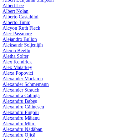
Albert Lee
Albert Nolan
Alberto Castaldini
Alberto Timm
Alcyon Ruth Fleck
Alec Passmore
Alejandro Bullon
Aleksandr Soljeniţîn
Alemu Beeftu
Aletha Solter
Alex Kendrick
Alex Malarkey
Alexa Popovici
Alexander Maclaren
Alexander Schmemann
Alexander Strauch
Alexandra Cahniță
Alexandru Babeș
Alexandru Călinescu
Alexandru Fințoiu
Alexandru Măianu
Alexandru Mitru
Alexandru Nădăban
Alexandru Ojică