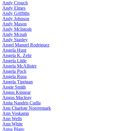
Andy Crouch
Andy Elmes
Andy Griffiths
Andy Johnson
Andy Mason
Andy McIntosh
Andy Mcnab
Andy Stanley
Angel Manuel Rodriguez
Angela Hunt
Angela K. Zehr
Angela Little
Angela McAllister
Angela Poch
Angela Rusu
Angela Țiprigan
Angie Smith
Angus Kinnear
Angus Macleay
Anita Nandris Cudla
Ann Charlote Noerremark
Ann Voskamp
Ann Wells
Ann White
Anna Blanc