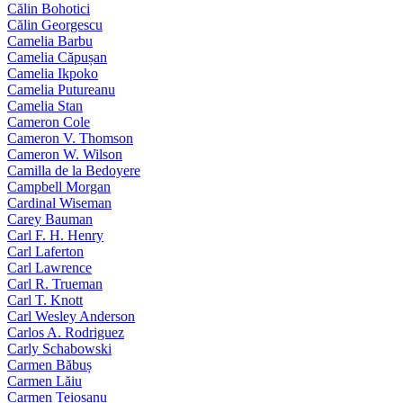
Călin Bohotici
Călin Georgescu
Camelia Barbu
Camelia Căpușan
Camelia Ikpoko
Camelia Putureanu
Camelia Stan
Cameron Cole
Cameron V. Thomson
Cameron W. Wilson
Camilla de la Bedoyere
Campbell Morgan
Cardinal Wiseman
Carey Bauman
Carl F. H. Henry
Carl Laferton
Carl Lawrence
Carl R. Trueman
Carl T. Knott
Carl Wesley Anderson
Carlos A. Rodriguez
Carly Schabowski
Carmen Băbuș
Carmen Lăiu
Carmen Teioșanu