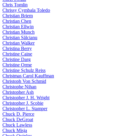
Chris Tomlin
Chrissy Cymbala Toledo
Christian Briem
Christian Chen
Christian Ellwin
Christian Munch
Christian Sălcianu
Christian Walker
Christina Berry
Christine Caine
Christine Darg
Christine Orme
Christine Schulz Reiss
Christmas Carol Kauffman
Christoph Von Schmid
Christophe Nihan
Christopher Ash
Christopher J. H. Wright
Christopher J. Scobie
Christopher L. Stamper
Chuck D. Pierce
Chuck DeGroat
Chuck Lawless
Chuck Misja
Chuck Quinley