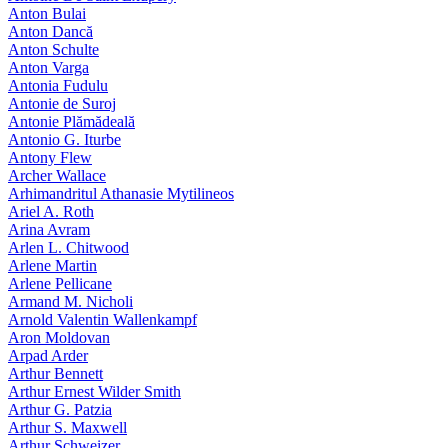
Anton Bulai
Anton Dancă
Anton Schulte
Anton Varga
Antonia Fudulu
Antonie de Suroj
Antonie Plămădeală
Antonio G. Iturbe
Antony Flew
Archer Wallace
Arhimandritul Athanasie Mytilineos
Ariel A. Roth
Arina Avram
Arlen L. Chitwood
Arlene Martin
Arlene Pellicane
Armand M. Nicholi
Arnold Valentin Wallenkampf
Aron Moldovan
Arpad Arder
Arthur Bennett
Arthur Ernest Wilder Smith
Arthur G. Patzia
Arthur S. Maxwell
Arthur Schweizer