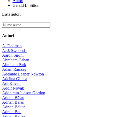
Autori
Gerald L. Sittser
Listă autori
Autori
A. Dollman
A. J. Swoboda
Aaron Sironi
Abraham Cahan
Abraham Park
Adam Ramsey
Adelaide Leaper Newton
Adelina Ghilea
Adi Kovaci
Adolf Novak
Adoniram Judson Gordon
Adrian Bălan
Adrian Balaș
Adrian Băluță
Adrian Ban
Adrian Barbu