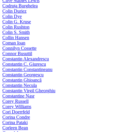
Clive Staples Lewis
Codruța Burghelea
Colin Duriez
Colin Dye
Colin G. Kruse
Colin Rushton
Colin S. Smith
Collin Hansen
Coman Ioan
Connilyn Cossette
Connor Busuttil
Constantin Alexandrescu
Constantin C. Giurescu
Constantin Constantineanu
Constantin Georgescu
Constantin Ghioancă
Constantin Necula
Constantin Virgil Gheorghiu
Constantine Nasr
Corey Russell
Corey Williams
Cori Doerrfeld
Corina Condre
Corina Pataki
Corleen Bean