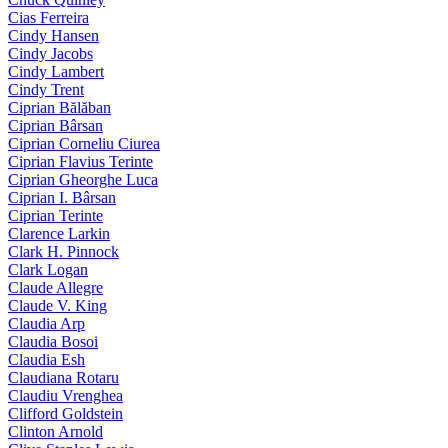
Cias Ferreira
Cindy Hansen
Cindy Jacobs
Cindy Lambert
Cindy Trent
Ciprian Bălăban
Ciprian Bârsan
Ciprian Corneliu Ciurea
Ciprian Flavius Terinte
Ciprian Gheorghe Luca
Ciprian I. Bârsan
Ciprian Terinte
Clarence Larkin
Clark H. Pinnock
Clark Logan
Claude Allegre
Claude V. King
Claudia Arp
Claudia Bosoi
Claudia Esh
Claudiana Rotaru
Claudiu Vrenghea
Clifford Goldstein
Clinton Arnold