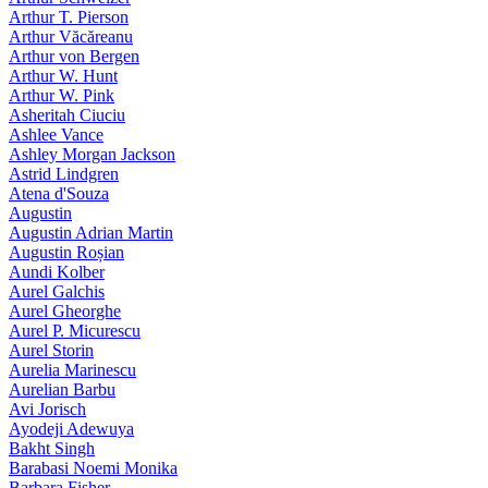
Arthur T. Pierson
Arthur Văcăreanu
Arthur von Bergen
Arthur W. Hunt
Arthur W. Pink
Asheritah Ciuciu
Ashlee Vance
Ashley Morgan Jackson
Astrid Lindgren
Atena d'Souza
Augustin
Augustin Adrian Martin
Augustin Roșian
Aundi Kolber
Aurel Galchis
Aurel Gheorghe
Aurel P. Micurescu
Aurel Storin
Aurelia Marinescu
Aurelian Barbu
Avi Jorisch
Ayodeji Adewuya
Bakht Singh
Barabasi Noemi Monika
Barbara Fisher