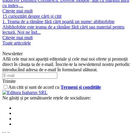
traducere Dumitru Cornilescu. Diverse modele, atât cu margini aurii
cu index,...
Citește mai mult
15 curiozități despre cărți și citit
1. Teama de a rămâne fără cărți poartă un nume: abibiofobie
Abibliofobie este teama de a rămâne fără cărți sau material pentru
lectură. Noi ne înd...
Citește mai mult
Toate articolele
Newsletter
Află cele mai noi apariții editoriale și cele mai noi oferte și promoții
direct în căsuța ta de e-mail. Înscrie-te la newsletterul nostru periodic
introducând adresa de e-mail în formularul alăturat.
Trimite
Am citit și sunt de acord cu
Termeni și condițiile
Ne găsiți și pe următoarele rețele de socializare: