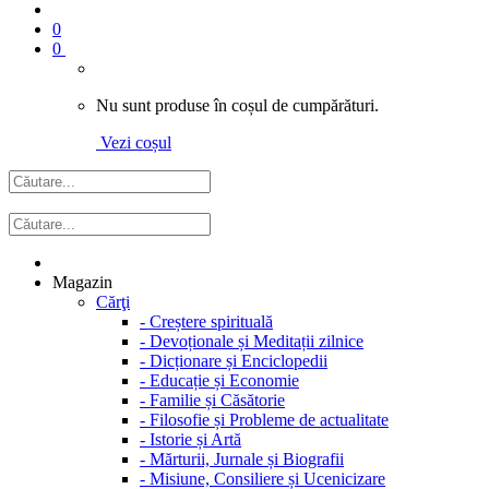
0
0
Nu sunt produse în coșul de cumpărături.
Vezi coșul
Magazin
Cărţi
-
Creștere spirituală
-
Devoționale și Meditații zilnice
-
Dicționare și Enciclopedii
-
Educație și Economie
-
Familie și Căsătorie
-
Filosofie și Probleme de actualitate
-
Istorie și Artă
-
Mărturii, Jurnale și Biografii
-
Misiune, Consiliere și Ucenicizare