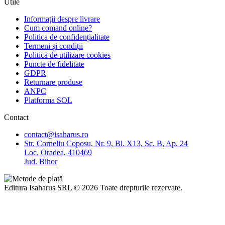
Utile
Informații despre livrare
Cum comand online?
Politica de confidențialitate
Termeni și condiții
Politica de utilizare cookies
Puncte de fidelitate
GDPR
Returnare produse
ANPC
Platforma SOL
Contact
contact@isaharus.ro
Str. Corneliu Coposu, Nr. 9, Bl. X13, Sc. B, Ap. 24
Loc. Oradea, 410469
Jud. Bihor
Editura Isaharus SRL © 2026 Toate drepturile rezervate.