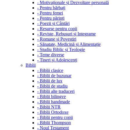
-
Motivaționale și Dezvoltare personală
-
Pentru bărbați
-
Pentru femei
-
Pentru părinți
-
Poezii și Cântări
-
Resurse pentru copii
-
Reviste, Rebusuri și Integrame
-
Romane și Povestiri
-
Sănatate, Medicină și Alimentație
-
Studiu Biblic și Teologie
-
Teme diverse
-
Tineri și Adolescenți
Biblii
-
Biblii clasice
-
Biblii de buzunar
-
Biblii de lux
-
Biblii de studiu
-
Biblii alte traduceri
-
Biblii bilingve
-
Biblii handmade
-
Biblii NTR
-
Biblii Ortodoxe
-
Biblii pentru copii
-
Biblii Thompson
-
Noul Testament