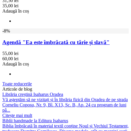
31,50 lei
35,00 lei
Adaugă în coș
-8%
Agendă "Ea este îmbrăcată cu tărie și slavă"
55,00 lei
60,00 lei
Adaugă în coș
Toate reducerile
Articole de blog
Librăria creștină Isaharus Oradea
Vă așteptăm să ne vizitați și în librăria fizică din Oradea de pe strada
Corneliu Coposu, Nr. 9, Bl. X13, Sc. B, Ap. 24 cu program de luni
pâ...
Citește mai mult
Biblii handmade la Editura Isaharus
Biblia îmbrăcată în material textil conține Noul și Vechiul Testament,