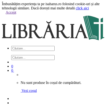
Îmbunătățim experiența ta pe isaharus.ro folosind cookie-uri și alte
tehnologii similare. Dacă dorești mai multe detalii
click aici
Accept
0
0
Nu sunt produse în coșul de cumpărături.
Vezi coșul