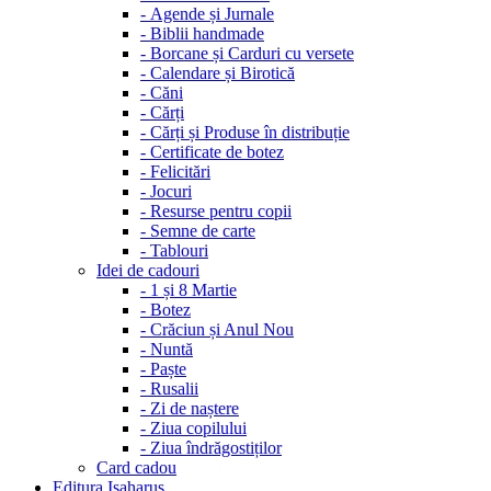
-
Agende și Jurnale
-
Biblii handmade
-
Borcane și Carduri cu versete
-
Calendare și Birotică
-
Căni
-
Cărți
-
Cărți și Produse în distribuție
-
Certificate de botez
-
Felicitări
-
Jocuri
-
Resurse pentru copii
-
Semne de carte
-
Tablouri
Idei de cadouri
-
1 și 8 Martie
-
Botez
-
Crăciun și Anul Nou
-
Nuntă
-
Paște
-
Rusalii
-
Zi de naștere
-
Ziua copilului
-
Ziua îndrăgostiților
Card cadou
Editura Isaharus