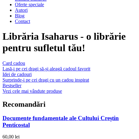
Oferte speciale
Autori
Blog
Contact
Librăria Isaharus - o librărie
pentru sufletul tău!
Card cadou
Lasă-i pe cei dragi să-și aleagă cadoul favorit
Idei de cadouri
Surprinde-i pe cei dragi cu un cadou inspirat
Bestseller
Vezi cele mai vândute produse
Recomandări
Documente fundamentale ale Cultului Creștin
Penticostal
60,00 lei