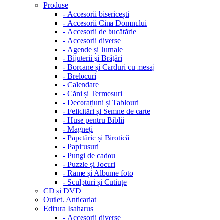
Produse
-
Accesorii bisericești
-
Accesorii Cina Domnului
-
Accesorii de bucătărie
-
Accesorii diverse
-
Agende și Jurnale
-
Bijuterii şi Brăţări
-
Borcane și Carduri cu mesaj
-
Brelocuri
-
Calendare
-
Căni și Termosuri
-
Decorațiuni și Tablouri
-
Felicitări și Semne de carte
-
Huse pentru Biblii
-
Magneți
-
Papetărie și Birotică
-
Papirusuri
-
Pungi de cadou
-
Puzzle și Jocuri
-
Rame și Albume foto
-
Sculpturi și Cutiuțe
CD și DVD
Outlet. Anticariat
Editura Isaharus
-
Accesorii diverse