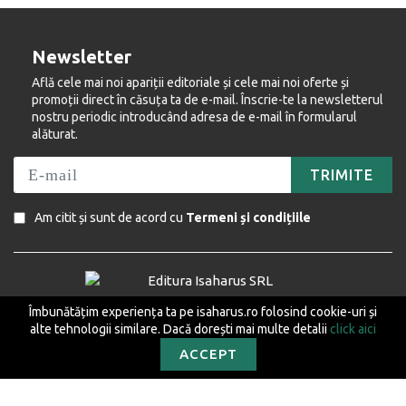
Newsletter
Află cele mai noi apariții editoriale și cele mai noi oferte și
promoții direct în căsuța ta de e-mail. Înscrie-te la newsletterul
nostru periodic introducând adresa de e-mail în formularul
alăturat.
TRIMITE
Am citit și sunt de acord cu
Termeni și condițiile
Îmbunătățim experiența ta pe isaharus.ro folosind cookie-uri și
Ne găsiți și pe următoarele rețele de socializare:
alte tehnologii similare. Dacă dorești mai multe detalii
click aici
ACCEPT