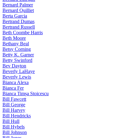
Bernard Palmer
Bernard Quilliet
Berta Garcia
Bertrand Dumas
Bertrand Russell
Beth Coombe Harris
Beth Moore
Bethany Beal
Betsy Corning
Betty K. Garner
Betty Swinford
Bev Dayton
Beverly LaHaye
Beverly Lewis
Bianca Alexa
Bianca Fer
Bianca Timșa Stoicescu
Bill Fawcett
Bill George
Bill Harvey
Bill Hendricks
Bill Hull
Bill Hybels
Bill Johnson
Bill Jones