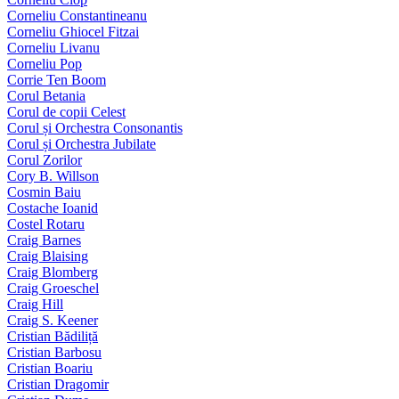
Corneliu Constantineanu
Corneliu Ghiocel Fitzai
Corneliu Livanu
Corneliu Pop
Corrie Ten Boom
Corul Betania
Corul de copii Celest
Corul și Orchestra Consonantis
Corul și Orchestra Jubilate
Corul Zorilor
Cory B. Willson
Cosmin Baiu
Costache Ioanid
Costel Rotaru
Craig Barnes
Craig Blaising
Craig Blomberg
Craig Groeschel
Craig Hill
Craig S. Keener
Cristian Bădiliță
Cristian Barbosu
Cristian Boariu
Cristian Dragomir