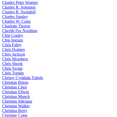
Charles Peter Wagner
Charles R. Solomon
Charles R. Swindoll
Charles Stanley
Charles W. Conn
Charlotte Thoroe
Cherith Fee Nordling
Chip Conley
Chip Ingram
Chris Fabry
Chris Hodges
Chris Jackson
Chris Morphew
Chris Shook
Chris Swain
Chris Tomlin
Chrissy Cymbala Toledo
Christian Briem
Christian Chen
Christian Ellwin
Christian Munch
Christian Sălcianu
Christian Walker
Christina Berry
Christine Caine