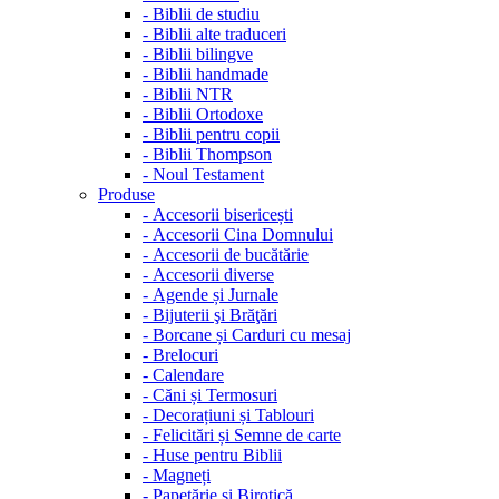
-
Biblii de studiu
-
Biblii alte traduceri
-
Biblii bilingve
-
Biblii handmade
-
Biblii NTR
-
Biblii Ortodoxe
-
Biblii pentru copii
-
Biblii Thompson
-
Noul Testament
Produse
-
Accesorii bisericești
-
Accesorii Cina Domnului
-
Accesorii de bucătărie
-
Accesorii diverse
-
Agende și Jurnale
-
Bijuterii şi Brăţări
-
Borcane și Carduri cu mesaj
-
Brelocuri
-
Calendare
-
Căni și Termosuri
-
Decorațiuni și Tablouri
-
Felicitări și Semne de carte
-
Huse pentru Biblii
-
Magneți
-
Papetărie și Birotică