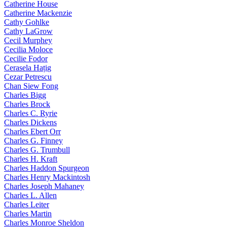
Catherine House
Catherine Mackenzie
Cathy Gohlke
Cathy LaGrow
Cecil Murphey
Cecilia Moloce
Cecilie Fodor
Cerasela Hațig
Cezar Petrescu
Chan Siew Fong
Charles Bigg
Charles Brock
Charles C. Ryrie
Charles Dickens
Charles Ebert Orr
Charles G. Finney
Charles G. Trumbull
Charles H. Kraft
Charles Haddon Spurgeon
Charles Henry Mackintosh
Charles Joseph Mahaney
Charles L. Allen
Charles Leiter
Charles Martin
Charles Monroe Sheldon