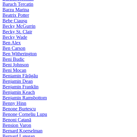
Baruch Tercatin
Barzu Marina
Beatrix Potter
Bebe Ciaușu
Becky McGurrin
Becky St. Clair
Becky Wade
Ben Alex
Ben Carson
Ben Witherington
Beni Budic
Beni Johnson
Beni Mocan
Beniamin Fărăgău
Benjamin Dean
Benjamin Franklin
Benjamin Keach
Benjamin Ramsbottom
Benny Hinn
Benone Burtescu
Benone Corneliu Lupu
Benoni Catană
Bension Varon
Bernard Koerselman
Bernard Lategan