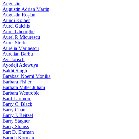
Augustin
Augustin Adrian Martin
Augustin Roșian
Aundi Kolber
Aurel Galchis
Aurel Gheorghe
Aurel P. Micurescu
Aurel Storin
Aurelia Marinescu
Aurelian Barbu
Avi Jorisch
Ayodeji Adewuya
Bakht Singh
Barabasi Noemi Monika
Barbara Fisher
Barbara Miller Juliani
Barbara Wentroble
Bard Larimore
Barry C. Black
Barry Chant
Barry J. Beitzel
Barry Stagner
Barry Strauss
Bart D. Ehrman
Baruch Korman