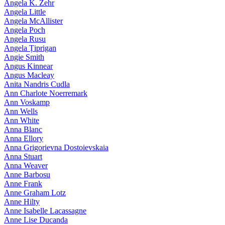
Angela K. Zehr
Angela Little
Angela McAllister
Angela Poch
Angela Rusu
Angela Țiprigan
Angie Smith
Angus Kinnear
Angus Macleay
Anita Nandris Cudla
Ann Charlote Noerremark
Ann Voskamp
Ann Wells
Ann White
Anna Blanc
Anna Ellory
Anna Grigorievna Dostoievskaia
Anna Stuart
Anna Weaver
Anne Barbosu
Anne Frank
Anne Graham Lotz
Anne Hilty
Anne Isabelle Lacassagne
Anne Lise Ducanda