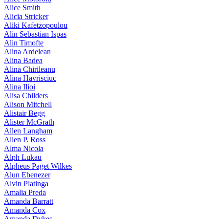
Alice Smith
Alicia Stricker
Aliki Kafetzopoulou
Alin Sebastian Ispas
Alin Timofte
Alina Ardelean
Alina Badea
Alina Chirileanu
Alina Havrisciuc
Alina Ilioi
Alisa Childers
Alison Mitchell
Alistair Begg
Alister McGrath
Allen Langham
Allen P. Ross
Alma Nicola
Alph Lukau
Alpheus Paget Wilkes
Alun Ebenezer
Alvin Platinga
Amalia Preda
Amanda Barratt
Amanda Cox
Amanda Dykes