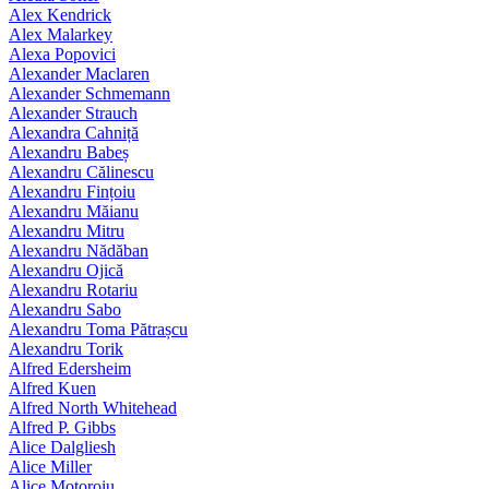
Alex Kendrick
Alex Malarkey
Alexa Popovici
Alexander Maclaren
Alexander Schmemann
Alexander Strauch
Alexandra Cahniță
Alexandru Babeș
Alexandru Călinescu
Alexandru Fințoiu
Alexandru Măianu
Alexandru Mitru
Alexandru Nădăban
Alexandru Ojică
Alexandru Rotariu
Alexandru Sabo
Alexandru Toma Pătrașcu
Alexandru Torik
Alfred Edersheim
Alfred Kuen
Alfred North Whitehead
Alfred P. Gibbs
Alice Dalgliesh
Alice Miller
Alice Motoroiu