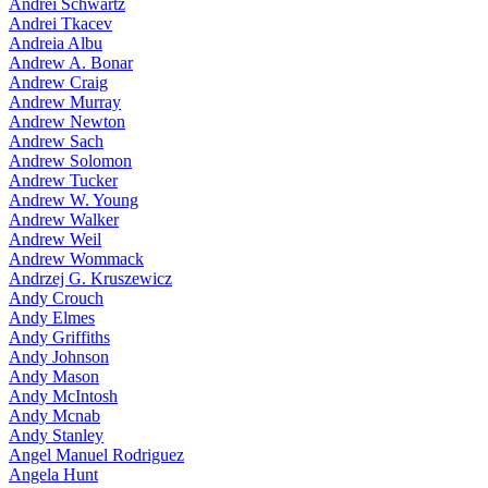
Andrei Schwartz
Andrei Tkacev
Andreia Albu
Andrew A. Bonar
Andrew Craig
Andrew Murray
Andrew Newton
Andrew Sach
Andrew Solomon
Andrew Tucker
Andrew W. Young
Andrew Walker
Andrew Weil
Andrew Wommack
Andrzej G. Kruszewicz
Andy Crouch
Andy Elmes
Andy Griffiths
Andy Johnson
Andy Mason
Andy McIntosh
Andy Mcnab
Andy Stanley
Angel Manuel Rodriguez
Angela Hunt