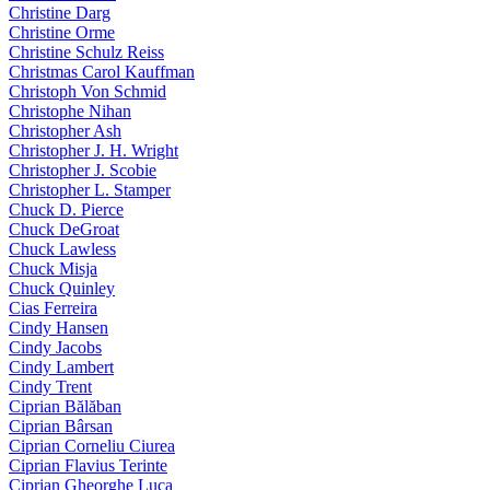
Christine Darg
Christine Orme
Christine Schulz Reiss
Christmas Carol Kauffman
Christoph Von Schmid
Christophe Nihan
Christopher Ash
Christopher J. H. Wright
Christopher J. Scobie
Christopher L. Stamper
Chuck D. Pierce
Chuck DeGroat
Chuck Lawless
Chuck Misja
Chuck Quinley
Cias Ferreira
Cindy Hansen
Cindy Jacobs
Cindy Lambert
Cindy Trent
Ciprian Bălăban
Ciprian Bârsan
Ciprian Corneliu Ciurea
Ciprian Flavius Terinte
Ciprian Gheorghe Luca