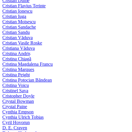
Cristian Dume
Cristian Flavius Terinte
Cristian Ionescu
Cristian Iuga
Cristian Moisescu
Cristian Sandache
Cristian Sandu
Cristian Văduva
Cristian Vasile Roske
Cristiana Văduva
Cristina Andriș
Cristina Chiagă
Cristina Magdalena Francu
Cristina Marques
Cristina Peight
Cristina Potocian Băndean
Cristina Voicu
Cristinel Sava
Cristopher Doyle
Crystal Bowman
Crystal Paine
Cynthia Empson
Cynthia Ulrich Tobias
Cyril Hovorun
D. E. Craven