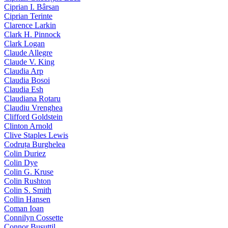
Ciprian I. Bârsan
Ciprian Terinte
Clarence Larkin
Clark H. Pinnock
Clark Logan
Claude Allegre
Claude V. King
Claudia Arp
Claudia Bosoi
Claudia Esh
Claudiana Rotaru
Claudiu Vrenghea
Clifford Goldstein
Clinton Arnold
Clive Staples Lewis
Codruța Burghelea
Colin Duriez
Colin Dye
Colin G. Kruse
Colin Rushton
Colin S. Smith
Collin Hansen
Coman Ioan
Connilyn Cossette
Connor Busuttil