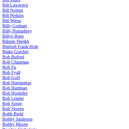
Bill Lawrence
Bill Norton
Bill Perkins
Bill Wiese
Billy Graham
Billy Humphrey
Billye Brim
Bilquis Sheikh
Binford Frank Hole
Blake Guichet
Bob Buford
Bob Chapman
Bob Fu
Bob Fyall
Bob Goff
Bob Harrington
Bob Hartman
Bob Hostetler
Bob Lepine
Bob Sorge
Bob Vereen
Bobb Biehl
Bobby Jamieson
Bobby Moore