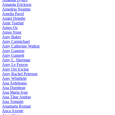
Amanda Erickson
Amedeia Neamţu
Amelia Pavel
Amiel Drimbe
Amir Tsarfati
Amos Oz
Amos Yong
Amy Baker
Amy Carmichael
Amy Catherine Walton
Amy Gagnon
Amy Gannett
Amy L. Sherman
Amy Le Feuvre
Amy Orr Ewing
Amy Rachel Peterson
Amy Whitfield
Ana Ardeleanu
Ana Dumitran
Ana Maria Ivan
Ana Tătar Andraș
Ana Tomulet
Anamaria Roman
Anca Axente