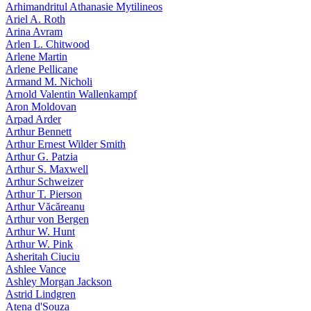
Arhimandritul Athanasie Mytilineos
Ariel A. Roth
Arina Avram
Arlen L. Chitwood
Arlene Martin
Arlene Pellicane
Armand M. Nicholi
Arnold Valentin Wallenkampf
Aron Moldovan
Arpad Arder
Arthur Bennett
Arthur Ernest Wilder Smith
Arthur G. Patzia
Arthur S. Maxwell
Arthur Schweizer
Arthur T. Pierson
Arthur Văcăreanu
Arthur von Bergen
Arthur W. Hunt
Arthur W. Pink
Asheritah Ciuciu
Ashlee Vance
Ashley Morgan Jackson
Astrid Lindgren
Atena d'Souza