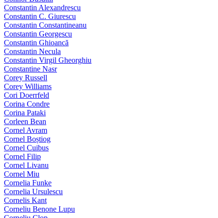
Constantin Alexandrescu
Constantin C. Giurescu
Constantin Constantineanu
Constantin Georgescu
Constantin Ghioancă
Constantin Necula
Constantin Virgil Gheorghiu
Constantine Nasr
Corey Russell
Corey Williams
Cori Doerrfeld
Corina Condre
Corina Pataki
Corleen Bean
Cornel Avram
Cornel Boștiog
Cornel Cuibus
Cornel Filip
Cornel Livanu
Cornel Miu
Cornelia Funke
Cornelia Ursulescu
Cornelis Kant
Corneliu Benone Lupu
Corneliu Clop