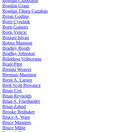
Bogdan Ciubotariu
Bogdan Graur
Bogdan Tătaru Cazaban
Bojan Godina
Boris Cyrulnik
Boris Ganago
Boris Vujicic
Borzasi Istvan
Botrus Mansour
Bradley Booth
Bradley Johnston
Brândușa Vrânceanu
Brant Pitre
Brenda Weaver
Brennan Manning
Brent A. Larsen
Brett Scott Provance
Brian Cox
Brian Reynolds
Brian S. Friedlander
Brian Zahnd
Brooke Brubaker
Bruce A. Ware
Bruce Manners
Bruce Milne