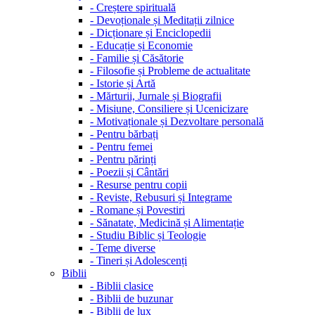
-
Creștere spirituală
-
Devoționale și Meditații zilnice
-
Dicționare și Enciclopedii
-
Educație și Economie
-
Familie și Căsătorie
-
Filosofie și Probleme de actualitate
-
Istorie și Artă
-
Mărturii, Jurnale și Biografii
-
Misiune, Consiliere și Ucenicizare
-
Motivaționale și Dezvoltare personală
-
Pentru bărbați
-
Pentru femei
-
Pentru părinți
-
Poezii și Cântări
-
Resurse pentru copii
-
Reviste, Rebusuri și Integrame
-
Romane și Povestiri
-
Sănatate, Medicină și Alimentație
-
Studiu Biblic și Teologie
-
Teme diverse
-
Tineri și Adolescenți
Biblii
-
Biblii clasice
-
Biblii de buzunar
-
Biblii de lux