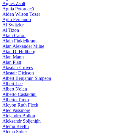
Agnes Zsolt
Agnia Potoroacă
Aiden Wilson Tozer
Ajith Fernando
Al Switzler
Al Tizon
Alain Caron
Alain Finkielkraut
Alan Alexander Milne
Alan D. Hultberg
Alan Mann
Alan Platt
Alasdair Groves
Alastair Dickson
Albert Benjamin Simpson
Albert Lee
Albert Nolan
Alberto Castaldini
Alberto Timm
Alcyon Ruth Fleck
Alec Passmore
Alejandro Bullon
Aleksandr Soljeniţîn
Alemu Beeftu
Aletha Solter