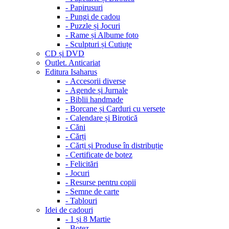
-
Papirusuri
-
Pungi de cadou
-
Puzzle și Jocuri
-
Rame și Albume foto
-
Sculpturi și Cutiuțe
CD și DVD
Outlet. Anticariat
Editura Isaharus
-
Accesorii diverse
-
Agende și Jurnale
-
Biblii handmade
-
Borcane și Carduri cu versete
-
Calendare și Birotică
-
Căni
-
Cărți
-
Cărți și Produse în distribuție
-
Certificate de botez
-
Felicitări
-
Jocuri
-
Resurse pentru copii
-
Semne de carte
-
Tablouri
Idei de cadouri
-
1 și 8 Martie
-
Botez