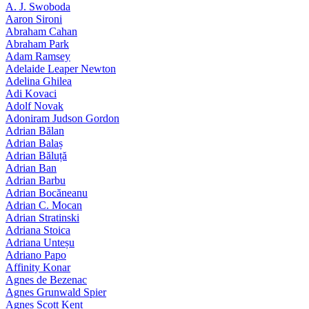
A. J. Swoboda
Aaron Sironi
Abraham Cahan
Abraham Park
Adam Ramsey
Adelaide Leaper Newton
Adelina Ghilea
Adi Kovaci
Adolf Novak
Adoniram Judson Gordon
Adrian Bălan
Adrian Balaș
Adrian Băluță
Adrian Ban
Adrian Barbu
Adrian Bocăneanu
Adrian C. Mocan
Adrian Stratinski
Adriana Stoica
Adriana Unteșu
Adriano Papo
Affinity Konar
Agnes de Bezenac
Agnes Grunwald Spier
Agnes Scott Kent