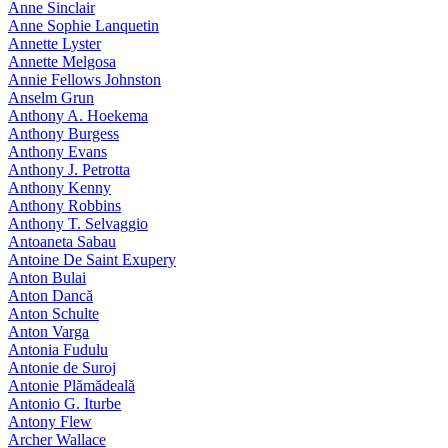
Anne Sinclair
Anne Sophie Lanquetin
Annette Lyster
Annette Melgosa
Annie Fellows Johnston
Anselm Grun
Anthony A. Hoekema
Anthony Burgess
Anthony Evans
Anthony J. Petrotta
Anthony Kenny
Anthony Robbins
Anthony T. Selvaggio
Antoaneta Sabau
Antoine De Saint Exupery
Anton Bulai
Anton Dancă
Anton Schulte
Anton Varga
Antonia Fudulu
Antonie de Suroj
Antonie Plămădeală
Antonio G. Iturbe
Antony Flew
Archer Wallace