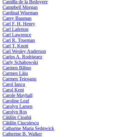
Camilla de la Bedoyere
Campbell Morgan
Cardinal Wiseman
Carey Bauman
Carl F. H. Henry
Carl Laferton
Carl Lawrence
Carl R. Trueman
Carl T. Knott
Carl Wesley Anderson
Carlos A. Rodriguez
Carly Schabowski
Carmen Băbuș
Carmen Lăiu
Carmen Teioșanu
Carol Iancu
Carol Kent
Carole Mayhall
Caroline Leaf
Carolyn Larsen
Carolyn Ros
Cătălin Cioabă
Cătălin Ciuculescu
Catharine Maria Sedgwick
Catherine B. Walker