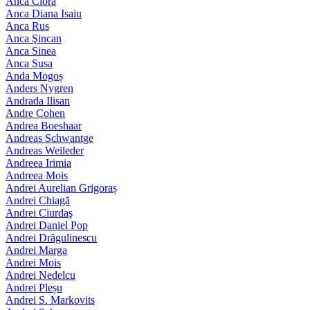
Anca Ciora
Anca Diana Isaiu
Anca Rus
Anca Şincan
Anca Sinea
Anca Susa
Anda Mogoș
Anders Nygren
Andrada Ilisan
Andre Cohen
Andrea Boeshaar
Andreas Schwantge
Andreas Weileder
Andreea Irimia
Andreea Mois
Andrei Aurelian Grigoraș
Andrei Chiagă
Andrei Ciurdaş
Andrei Daniel Pop
Andrei Drăgulinescu
Andrei Marga
Andrei Mois
Andrei Nedelcu
Andrei Pleșu
Andrei S. Markovits