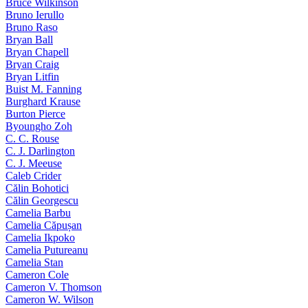
Bruce Wilkinson
Bruno Ierullo
Bruno Raso
Bryan Ball
Bryan Chapell
Bryan Craig
Bryan Litfin
Buist M. Fanning
Burghard Krause
Burton Pierce
Byoungho Zoh
C. C. Rouse
C. J. Darlington
C. J. Meeuse
Caleb Crider
Călin Bohotici
Călin Georgescu
Camelia Barbu
Camelia Căpușan
Camelia Ikpoko
Camelia Putureanu
Camelia Stan
Cameron Cole
Cameron V. Thomson
Cameron W. Wilson