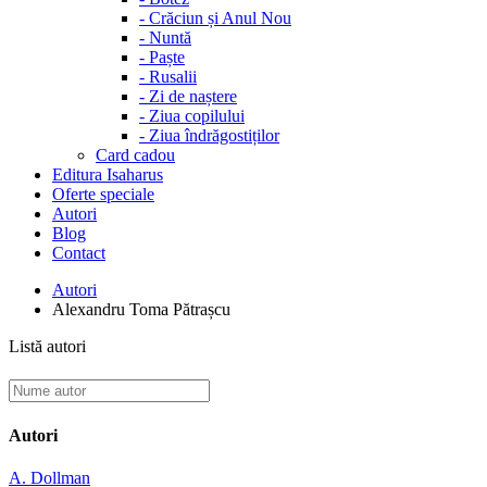
-
Crăciun și Anul Nou
-
Nuntă
-
Paște
-
Rusalii
-
Zi de naștere
-
Ziua copilului
-
Ziua îndrăgostiților
Card cadou
Editura Isaharus
Oferte speciale
Autori
Blog
Contact
Autori
Alexandru Toma Pătrașcu
Listă autori
Autori
A. Dollman