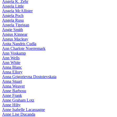
Angela K. Zehr
Angela Little
Angela McAllister
Angela Poch
Angela Rusu
Angela Țiprigan
Angie Smith
Angus Kinnear
Angus Macleay
Anita Nandris Cudla
Ann Charlote Noerremark
Ann Voskamp
Ann Wells
Ann White
Anna Blanc
Anna Ellory
Anna Grigorievna Dostoievskaia
Anna Stuart
Anna Weaver
Anne Barbosu
Anne Frank
Anne Graham Lotz
Anne Hilty
Anne Isabelle Lacassagne
Anne Lise Ducanda