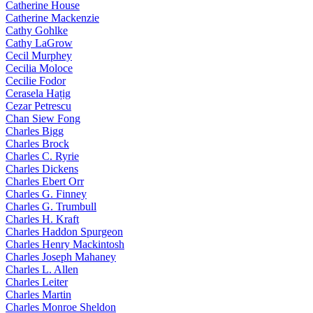
Catherine House
Catherine Mackenzie
Cathy Gohlke
Cathy LaGrow
Cecil Murphey
Cecilia Moloce
Cecilie Fodor
Cerasela Hațig
Cezar Petrescu
Chan Siew Fong
Charles Bigg
Charles Brock
Charles C. Ryrie
Charles Dickens
Charles Ebert Orr
Charles G. Finney
Charles G. Trumbull
Charles H. Kraft
Charles Haddon Spurgeon
Charles Henry Mackintosh
Charles Joseph Mahaney
Charles L. Allen
Charles Leiter
Charles Martin
Charles Monroe Sheldon