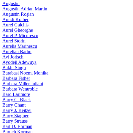
Augustin
Augustin Adrian Martin
Augustin Roșian
Aundi Kolber
Aurel Galchis
Aurel Gheorghe
Aurel P. Micurescu
Aurel Storin
Aurelia Marinescu
Aurelian Barbu
Avi Jorisch
Ayodeji Adewuya
Bakht Singh
Barabasi Noemi Monika
Barbara Fisher
Barbara Miller Juliani
Barbara Wentroble
Bard Larimore
Barry C. Black
Barry Chant
Barry J. Beitzel
Barry Stagner
Barry Strauss
Bart D. Ehrman
Baruch Korman