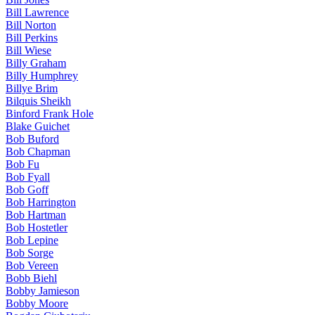
Bill Lawrence
Bill Norton
Bill Perkins
Bill Wiese
Billy Graham
Billy Humphrey
Billye Brim
Bilquis Sheikh
Binford Frank Hole
Blake Guichet
Bob Buford
Bob Chapman
Bob Fu
Bob Fyall
Bob Goff
Bob Harrington
Bob Hartman
Bob Hostetler
Bob Lepine
Bob Sorge
Bob Vereen
Bobb Biehl
Bobby Jamieson
Bobby Moore