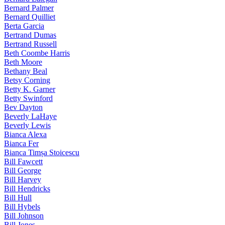
Bernard Palmer
Bernard Quilliet
Berta Garcia
Bertrand Dumas
Bertrand Russell
Beth Coombe Harris
Beth Moore
Bethany Beal
Betsy Corning
Betty K. Garner
Betty Swinford
Bev Dayton
Beverly LaHaye
Beverly Lewis
Bianca Alexa
Bianca Fer
Bianca Timșa Stoicescu
Bill Fawcett
Bill George
Bill Harvey
Bill Hendricks
Bill Hull
Bill Hybels
Bill Johnson
Bill Jones