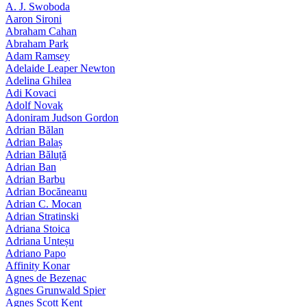
A. J. Swoboda
Aaron Sironi
Abraham Cahan
Abraham Park
Adam Ramsey
Adelaide Leaper Newton
Adelina Ghilea
Adi Kovaci
Adolf Novak
Adoniram Judson Gordon
Adrian Bălan
Adrian Balaș
Adrian Băluță
Adrian Ban
Adrian Barbu
Adrian Bocăneanu
Adrian C. Mocan
Adrian Stratinski
Adriana Stoica
Adriana Unteșu
Adriano Papo
Affinity Konar
Agnes de Bezenac
Agnes Grunwald Spier
Agnes Scott Kent