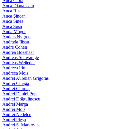
Anca Ciora
Anca Diana Isaiu
Anca Rus
Anca Şincan
Anca Sinea
Anca Susa
Anda Mogoș
Anders Nygren
Andrada Ilisan
Andre Cohen
Andrea Boeshaar
Andreas Schwantge
Andreas Weileder
Andreea Irimia
Andreea Mois
Andrei Aurelian Grigoraș
Andrei Chiagă
Andrei Ciurdaş
Andrei Daniel Pop
Andrei Drăgulinescu
Andrei Marga
Andrei Mois
Andrei Nedelcu
Andrei Pleșu
Andrei S. Markovits