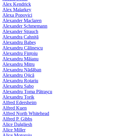
Alex Kendrick
Alex Malarkey
Alexa Popovici
Alexander Maclaren
Alexander Schmemann
Alexander Strauch
Alexandra Cahniță
Alexandru Babeș
Alexandru Călinescu
Alexandru Fințoiu
Alexandru Măianu
Alexandru Mitru
Alexandru Nădăban
Alexandru Ojică
Alexandru Rotariu
Alexandru Sabo
Alexandru Toma Pătrașcu
Alexandru Torik
Alfred Edersheim
Alfred Kuen
Alfred North Whitehead
Alfred P. Gibbs
Alice Dalgliesh
Alice Miller
Alice Motoroiu