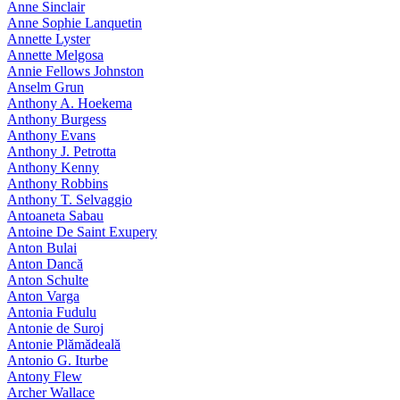
Anne Sinclair
Anne Sophie Lanquetin
Annette Lyster
Annette Melgosa
Annie Fellows Johnston
Anselm Grun
Anthony A. Hoekema
Anthony Burgess
Anthony Evans
Anthony J. Petrotta
Anthony Kenny
Anthony Robbins
Anthony T. Selvaggio
Antoaneta Sabau
Antoine De Saint Exupery
Anton Bulai
Anton Dancă
Anton Schulte
Anton Varga
Antonia Fudulu
Antonie de Suroj
Antonie Plămădeală
Antonio G. Iturbe
Antony Flew
Archer Wallace