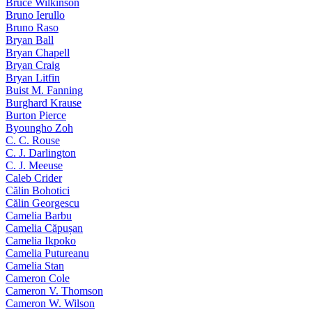
Bruce Wilkinson
Bruno Ierullo
Bruno Raso
Bryan Ball
Bryan Chapell
Bryan Craig
Bryan Litfin
Buist M. Fanning
Burghard Krause
Burton Pierce
Byoungho Zoh
C. C. Rouse
C. J. Darlington
C. J. Meeuse
Caleb Crider
Călin Bohotici
Călin Georgescu
Camelia Barbu
Camelia Căpușan
Camelia Ikpoko
Camelia Putureanu
Camelia Stan
Cameron Cole
Cameron V. Thomson
Cameron W. Wilson