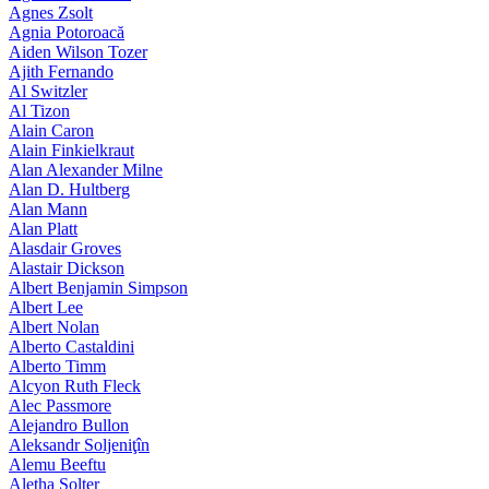
Agnes Zsolt
Agnia Potoroacă
Aiden Wilson Tozer
Ajith Fernando
Al Switzler
Al Tizon
Alain Caron
Alain Finkielkraut
Alan Alexander Milne
Alan D. Hultberg
Alan Mann
Alan Platt
Alasdair Groves
Alastair Dickson
Albert Benjamin Simpson
Albert Lee
Albert Nolan
Alberto Castaldini
Alberto Timm
Alcyon Ruth Fleck
Alec Passmore
Alejandro Bullon
Aleksandr Soljeniţîn
Alemu Beeftu
Aletha Solter