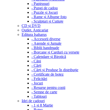
-
Papirusuri
-
Pungi de cadou
-
Puzzle și Jocuri
-
Rame și Albume foto
-
Sculpturi și Cutiuțe
CD și DVD
Outlet. Anticariat
Editura Isaharus
-
Accesorii diverse
-
Agende și Jurnale
-
Biblii handmade
-
Borcane și Carduri cu versete
-
Calendare și Birotică
-
Căni
-
Cărți
-
Cărți și Produse în distribuție
-
Certificate de botez
-
Felicitări
-
Jocuri
-
Resurse pentru copii
-
Semne de carte
-
Tablouri
Idei de cadouri
-
1 și 8 Martie
-
Botez