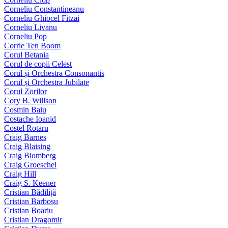
Corneliu Constantineanu
Corneliu Ghiocel Fitzai
Corneliu Livanu
Corneliu Pop
Corrie Ten Boom
Corul Betania
Corul de copii Celest
Corul și Orchestra Consonantis
Corul și Orchestra Jubilate
Corul Zorilor
Cory B. Willson
Cosmin Baiu
Costache Ioanid
Costel Rotaru
Craig Barnes
Craig Blaising
Craig Blomberg
Craig Groeschel
Craig Hill
Craig S. Keener
Cristian Bădiliță
Cristian Barbosu
Cristian Boariu
Cristian Dragomir