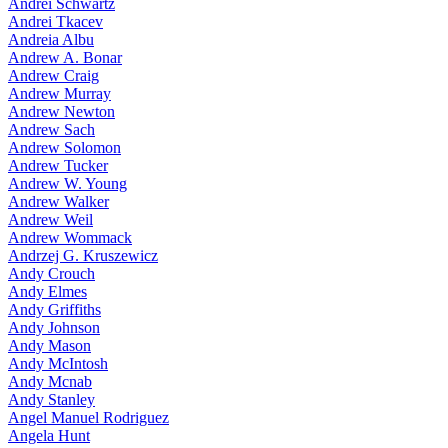
Andrei Schwartz
Andrei Tkacev
Andreia Albu
Andrew A. Bonar
Andrew Craig
Andrew Murray
Andrew Newton
Andrew Sach
Andrew Solomon
Andrew Tucker
Andrew W. Young
Andrew Walker
Andrew Weil
Andrew Wommack
Andrzej G. Kruszewicz
Andy Crouch
Andy Elmes
Andy Griffiths
Andy Johnson
Andy Mason
Andy McIntosh
Andy Mcnab
Andy Stanley
Angel Manuel Rodriguez
Angela Hunt