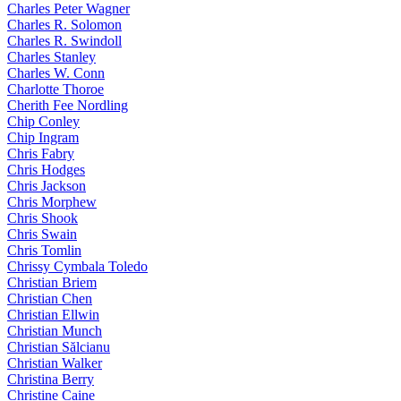
Charles Peter Wagner
Charles R. Solomon
Charles R. Swindoll
Charles Stanley
Charles W. Conn
Charlotte Thoroe
Cherith Fee Nordling
Chip Conley
Chip Ingram
Chris Fabry
Chris Hodges
Chris Jackson
Chris Morphew
Chris Shook
Chris Swain
Chris Tomlin
Chrissy Cymbala Toledo
Christian Briem
Christian Chen
Christian Ellwin
Christian Munch
Christian Sălcianu
Christian Walker
Christina Berry
Christine Caine