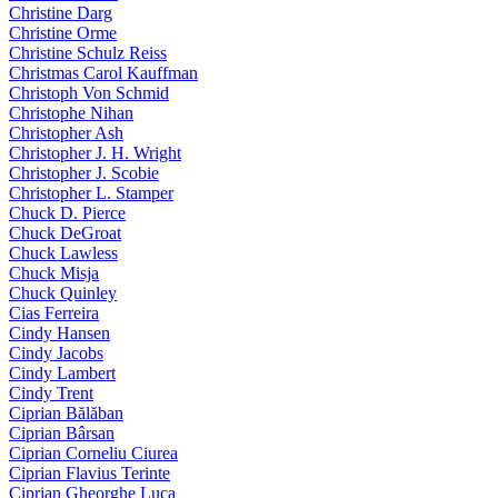
Christine Darg
Christine Orme
Christine Schulz Reiss
Christmas Carol Kauffman
Christoph Von Schmid
Christophe Nihan
Christopher Ash
Christopher J. H. Wright
Christopher J. Scobie
Christopher L. Stamper
Chuck D. Pierce
Chuck DeGroat
Chuck Lawless
Chuck Misja
Chuck Quinley
Cias Ferreira
Cindy Hansen
Cindy Jacobs
Cindy Lambert
Cindy Trent
Ciprian Bălăban
Ciprian Bârsan
Ciprian Corneliu Ciurea
Ciprian Flavius Terinte
Ciprian Gheorghe Luca