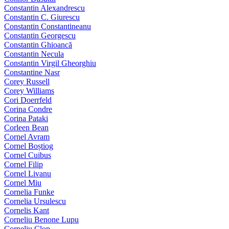
Constantin Alexandrescu
Constantin C. Giurescu
Constantin Constantineanu
Constantin Georgescu
Constantin Ghioancă
Constantin Necula
Constantin Virgil Gheorghiu
Constantine Nasr
Corey Russell
Corey Williams
Cori Doerrfeld
Corina Condre
Corina Pataki
Corleen Bean
Cornel Avram
Cornel Boștiog
Cornel Cuibus
Cornel Filip
Cornel Livanu
Cornel Miu
Cornelia Funke
Cornelia Ursulescu
Cornelis Kant
Corneliu Benone Lupu
Corneliu Clop