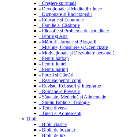
-
Creștere spirituală
-
Devoționale și Meditații zilnice
-
Dicționare și Enciclopedii
-
Educație și Economie
-
Familie și Căsătorie
-
Filosofie și Probleme de actualitate
-
Istorie și Artă
-
Mărturii, Jurnale și Biografii
-
Misiune, Consiliere și Ucenicizare
-
Motivaționale și Dezvoltare personală
-
Pentru bărbați
-
Pentru femei
-
Pentru părinți
-
Poezii și Cântări
-
Resurse pentru copii
-
Reviste, Rebusuri și Integrame
-
Romane și Povestiri
-
Sănatate, Medicină și Alimentație
-
Studiu Biblic și Teologie
-
Teme diverse
-
Tineri și Adolescenți
Biblii
-
Biblii clasice
-
Biblii de buzunar
-
Biblii de lux