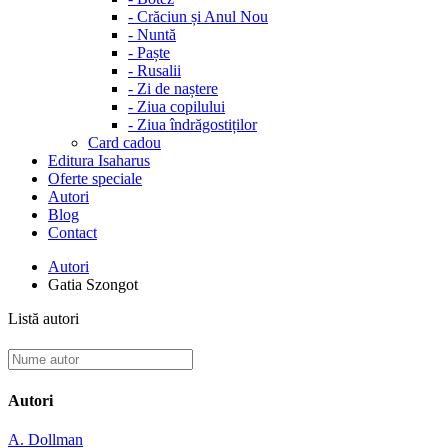
-
Crăciun și Anul Nou
-
Nuntă
-
Paște
-
Rusalii
-
Zi de naștere
-
Ziua copilului
-
Ziua îndrăgostiților
Card cadou
Editura Isaharus
Oferte speciale
Autori
Blog
Contact
Autori
Gatia Szongot
Listă autori
Autori
A. Dollman