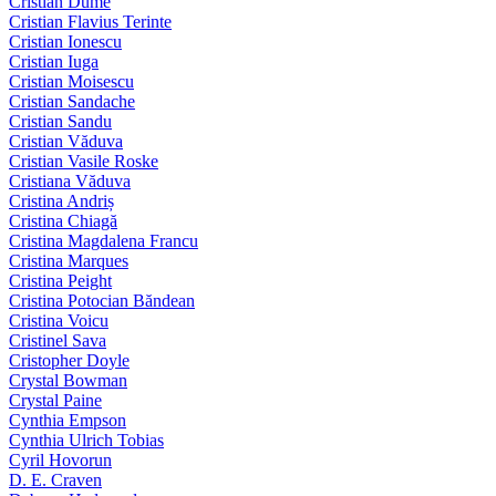
Cristian Dume
Cristian Flavius Terinte
Cristian Ionescu
Cristian Iuga
Cristian Moisescu
Cristian Sandache
Cristian Sandu
Cristian Văduva
Cristian Vasile Roske
Cristiana Văduva
Cristina Andriș
Cristina Chiagă
Cristina Magdalena Francu
Cristina Marques
Cristina Peight
Cristina Potocian Băndean
Cristina Voicu
Cristinel Sava
Cristopher Doyle
Crystal Bowman
Crystal Paine
Cynthia Empson
Cynthia Ulrich Tobias
Cyril Hovorun
D. E. Craven