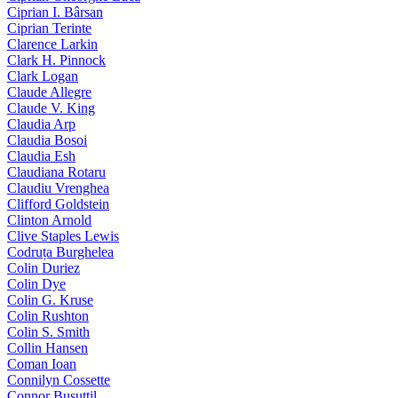
Ciprian I. Bârsan
Ciprian Terinte
Clarence Larkin
Clark H. Pinnock
Clark Logan
Claude Allegre
Claude V. King
Claudia Arp
Claudia Bosoi
Claudia Esh
Claudiana Rotaru
Claudiu Vrenghea
Clifford Goldstein
Clinton Arnold
Clive Staples Lewis
Codruța Burghelea
Colin Duriez
Colin Dye
Colin G. Kruse
Colin Rushton
Colin S. Smith
Collin Hansen
Coman Ioan
Connilyn Cossette
Connor Busuttil