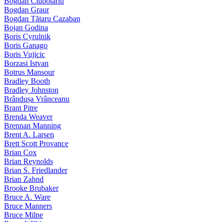
Bogdan Ciubotariu
Bogdan Graur
Bogdan Tătaru Cazaban
Bojan Godina
Boris Cyrulnik
Boris Ganago
Boris Vujicic
Borzasi Istvan
Botrus Mansour
Bradley Booth
Bradley Johnston
Brândușa Vrânceanu
Brant Pitre
Brenda Weaver
Brennan Manning
Brent A. Larsen
Brett Scott Provance
Brian Cox
Brian Reynolds
Brian S. Friedlander
Brian Zahnd
Brooke Brubaker
Bruce A. Ware
Bruce Manners
Bruce Milne