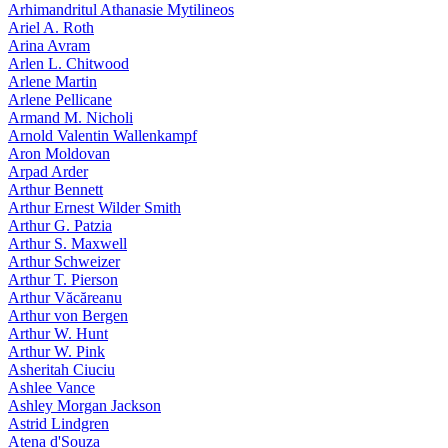
Arhimandritul Athanasie Mytilineos
Ariel A. Roth
Arina Avram
Arlen L. Chitwood
Arlene Martin
Arlene Pellicane
Armand M. Nicholi
Arnold Valentin Wallenkampf
Aron Moldovan
Arpad Arder
Arthur Bennett
Arthur Ernest Wilder Smith
Arthur G. Patzia
Arthur S. Maxwell
Arthur Schweizer
Arthur T. Pierson
Arthur Văcăreanu
Arthur von Bergen
Arthur W. Hunt
Arthur W. Pink
Asheritah Ciuciu
Ashlee Vance
Ashley Morgan Jackson
Astrid Lindgren
Atena d'Souza