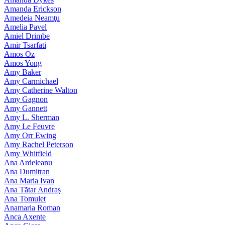
Amanda Erickson
Amedeia Neamţu
Amelia Pavel
Amiel Drimbe
Amir Tsarfati
Amos Oz
Amos Yong
Amy Baker
Amy Carmichael
Amy Catherine Walton
Amy Gagnon
Amy Gannett
Amy L. Sherman
Amy Le Feuvre
Amy Orr Ewing
Amy Rachel Peterson
Amy Whitfield
Ana Ardeleanu
Ana Dumitran
Ana Maria Ivan
Ana Tătar Andraș
Ana Tomulet
Anamaria Roman
Anca Axente