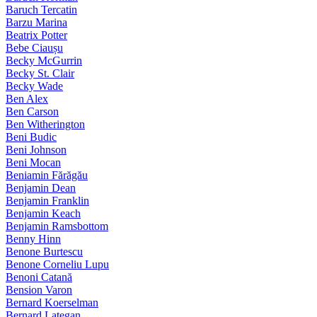
Baruch Tercatin
Barzu Marina
Beatrix Potter
Bebe Ciaușu
Becky McGurrin
Becky St. Clair
Becky Wade
Ben Alex
Ben Carson
Ben Witherington
Beni Budic
Beni Johnson
Beni Mocan
Beniamin Fărăgău
Benjamin Dean
Benjamin Franklin
Benjamin Keach
Benjamin Ramsbottom
Benny Hinn
Benone Burtescu
Benone Corneliu Lupu
Benoni Catană
Bension Varon
Bernard Koerselman
Bernard Lategan