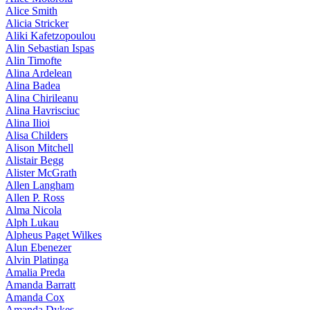
Alice Smith
Alicia Stricker
Aliki Kafetzopoulou
Alin Sebastian Ispas
Alin Timofte
Alina Ardelean
Alina Badea
Alina Chirileanu
Alina Havrisciuc
Alina Ilioi
Alisa Childers
Alison Mitchell
Alistair Begg
Alister McGrath
Allen Langham
Allen P. Ross
Alma Nicola
Alph Lukau
Alpheus Paget Wilkes
Alun Ebenezer
Alvin Platinga
Amalia Preda
Amanda Barratt
Amanda Cox
Amanda Dykes