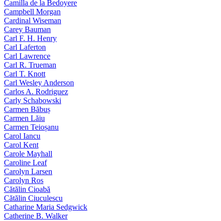
Camilla de la Bedoyere
Campbell Morgan
Cardinal Wiseman
Carey Bauman
Carl F. H. Henry
Carl Laferton
Carl Lawrence
Carl R. Trueman
Carl T. Knott
Carl Wesley Anderson
Carlos A. Rodriguez
Carly Schabowski
Carmen Băbuș
Carmen Lăiu
Carmen Teioșanu
Carol Iancu
Carol Kent
Carole Mayhall
Caroline Leaf
Carolyn Larsen
Carolyn Ros
Cătălin Cioabă
Cătălin Ciuculescu
Catharine Maria Sedgwick
Catherine B. Walker