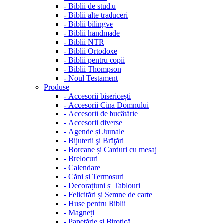
-
Biblii de studiu
-
Biblii alte traduceri
-
Biblii bilingve
-
Biblii handmade
-
Biblii NTR
-
Biblii Ortodoxe
-
Biblii pentru copii
-
Biblii Thompson
-
Noul Testament
Produse
-
Accesorii bisericești
-
Accesorii Cina Domnului
-
Accesorii de bucătărie
-
Accesorii diverse
-
Agende și Jurnale
-
Bijuterii şi Brăţări
-
Borcane și Carduri cu mesaj
-
Brelocuri
-
Calendare
-
Căni și Termosuri
-
Decorațiuni și Tablouri
-
Felicitări și Semne de carte
-
Huse pentru Biblii
-
Magneți
-
Papetărie și Birotică