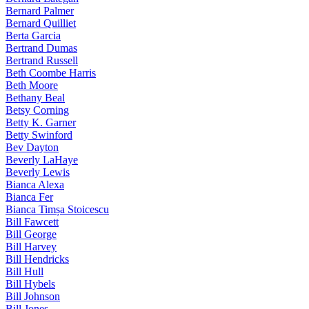
Bernard Palmer
Bernard Quilliet
Berta Garcia
Bertrand Dumas
Bertrand Russell
Beth Coombe Harris
Beth Moore
Bethany Beal
Betsy Corning
Betty K. Garner
Betty Swinford
Bev Dayton
Beverly LaHaye
Beverly Lewis
Bianca Alexa
Bianca Fer
Bianca Timșa Stoicescu
Bill Fawcett
Bill George
Bill Harvey
Bill Hendricks
Bill Hull
Bill Hybels
Bill Johnson
Bill Jones