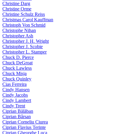
Christine Darg
Christine Orme
Christine Schulz Reiss
Christmas Carol Kauffman
Christoph Von Schmid
Christophe Nihan
Christopher Ash
Christopher J. H. Wright
Christopher J. Scobie
Christopher L. Stamper
Chuck D. Pierce
Chuck DeGroat
Chuck Lawless
Chuck Misja
Chuck Quinley
Cias Ferreira
Cindy Hansen
Cindy Jacobs
Cindy Lambert
Cindy Trent
Ciprian Bălăban
Ciprian Bârsan
Ciprian Corneliu Ciurea
Ciprian Flavius Terinte
Ciprian Gheorghe Luca