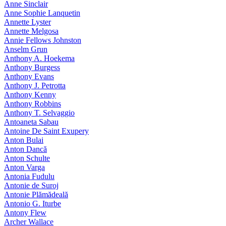
Anne Sinclair
Anne Sophie Lanquetin
Annette Lyster
Annette Melgosa
Annie Fellows Johnston
Anselm Grun
Anthony A. Hoekema
Anthony Burgess
Anthony Evans
Anthony J. Petrotta
Anthony Kenny
Anthony Robbins
Anthony T. Selvaggio
Antoaneta Sabau
Antoine De Saint Exupery
Anton Bulai
Anton Dancă
Anton Schulte
Anton Varga
Antonia Fudulu
Antonie de Suroj
Antonie Plămădeală
Antonio G. Iturbe
Antony Flew
Archer Wallace