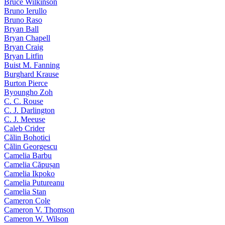
Bruce Wilkinson
Bruno Ierullo
Bruno Raso
Bryan Ball
Bryan Chapell
Bryan Craig
Bryan Litfin
Buist M. Fanning
Burghard Krause
Burton Pierce
Byoungho Zoh
C. C. Rouse
C. J. Darlington
C. J. Meeuse
Caleb Crider
Călin Bohotici
Călin Georgescu
Camelia Barbu
Camelia Căpușan
Camelia Ikpoko
Camelia Putureanu
Camelia Stan
Cameron Cole
Cameron V. Thomson
Cameron W. Wilson