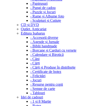
-
Papirusuri
-
Pungi de cadou
-
Puzzle și Jocuri
-
Rame și Albume foto
-
Sculpturi și Cutiuțe
CD și DVD
Outlet. Anticariat
Editura Isaharus
-
Accesorii diverse
-
Agende și Jurnale
-
Biblii handmade
-
Borcane și Carduri cu versete
-
Calendare și Birotică
-
Căni
-
Cărți
-
Cărți și Produse în distribuție
-
Certificate de botez
-
Felicitări
-
Jocuri
-
Resurse pentru copii
-
Semne de carte
-
Tablouri
Idei de cadouri
-
1 și 8 Martie
-
Botez