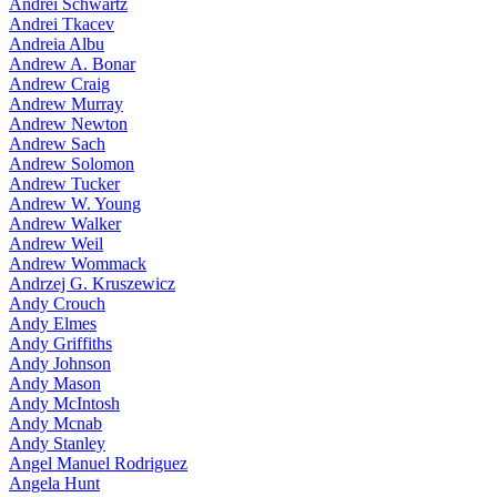
Andrei Schwartz
Andrei Tkacev
Andreia Albu
Andrew A. Bonar
Andrew Craig
Andrew Murray
Andrew Newton
Andrew Sach
Andrew Solomon
Andrew Tucker
Andrew W. Young
Andrew Walker
Andrew Weil
Andrew Wommack
Andrzej G. Kruszewicz
Andy Crouch
Andy Elmes
Andy Griffiths
Andy Johnson
Andy Mason
Andy McIntosh
Andy Mcnab
Andy Stanley
Angel Manuel Rodriguez
Angela Hunt