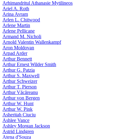
Arhimandritul Athanasie Mytilineos
Ariel A. Roth
Arina Avram
Arlen L. Chitwood
Arlene Martin
Arlene Pellicane
Armand M. Nicholi
Arnold Valentin Wallenkampf
Aron Moldovan
Arpad Arder
Arthur Bennett
Arthur Ernest Wilder Smith
Arthur G. Patzia
Arthur S. Maxwell
Arthur Schweizer
Arthur T. Pierson
Arthur Văcăreanu
Arthur von Bergen
Arthur W. Hunt
Arthur W. Pink
Asheritah Ciuciu
Ashlee Vance
Ashley Morgan Jackson
Astrid Lindgren
Atena d'Souza