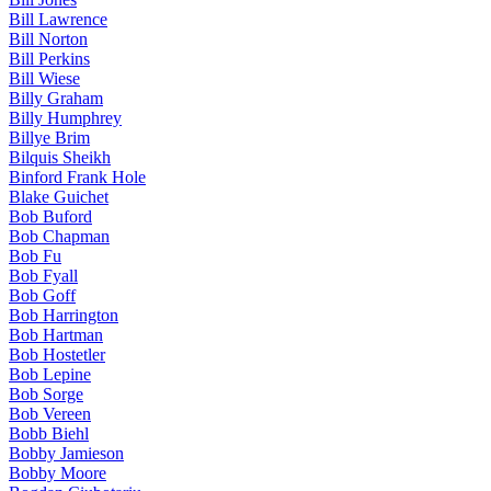
Bill Lawrence
Bill Norton
Bill Perkins
Bill Wiese
Billy Graham
Billy Humphrey
Billye Brim
Bilquis Sheikh
Binford Frank Hole
Blake Guichet
Bob Buford
Bob Chapman
Bob Fu
Bob Fyall
Bob Goff
Bob Harrington
Bob Hartman
Bob Hostetler
Bob Lepine
Bob Sorge
Bob Vereen
Bobb Biehl
Bobby Jamieson
Bobby Moore