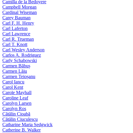
Camilla de la Bedoyere
Campbell Morgan
Cardinal Wiseman
Carey Bauman
Carl F. H. Henry
Carl Laferton
Carl Lawrence
Carl R. Trueman
Carl T. Knott
Carl Wesley Anderson
Carlos A. Rodriguez
Carly Schabowski
Carmen Băbuș
Carmen Lăiu
Carmen Teioșanu
Carol Iancu
Carol Kent
Carole Mayhall
Caroline Leaf
Carolyn Larsen
Carolyn Ros
Cătălin Cioabă
Cătălin Ciuculescu
Catharine Maria Sedgwick
Catherine B. Walker