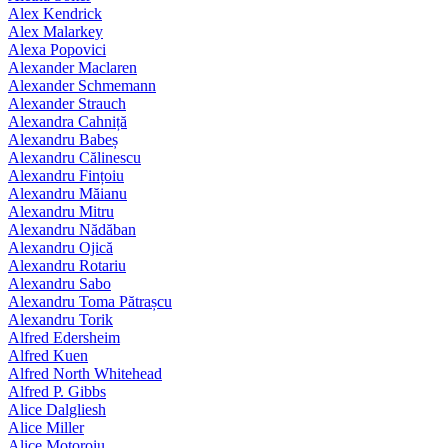
Alex Kendrick
Alex Malarkey
Alexa Popovici
Alexander Maclaren
Alexander Schmemann
Alexander Strauch
Alexandra Cahniță
Alexandru Babeș
Alexandru Călinescu
Alexandru Fințoiu
Alexandru Măianu
Alexandru Mitru
Alexandru Nădăban
Alexandru Ojică
Alexandru Rotariu
Alexandru Sabo
Alexandru Toma Pătrașcu
Alexandru Torik
Alfred Edersheim
Alfred Kuen
Alfred North Whitehead
Alfred P. Gibbs
Alice Dalgliesh
Alice Miller
Alice Motoroiu