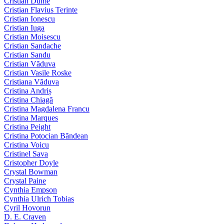
Cristian Dume
Cristian Flavius Terinte
Cristian Ionescu
Cristian Iuga
Cristian Moisescu
Cristian Sandache
Cristian Sandu
Cristian Văduva
Cristian Vasile Roske
Cristiana Văduva
Cristina Andriș
Cristina Chiagă
Cristina Magdalena Francu
Cristina Marques
Cristina Peight
Cristina Potocian Băndean
Cristina Voicu
Cristinel Sava
Cristopher Doyle
Crystal Bowman
Crystal Paine
Cynthia Empson
Cynthia Ulrich Tobias
Cyril Hovorun
D. E. Craven