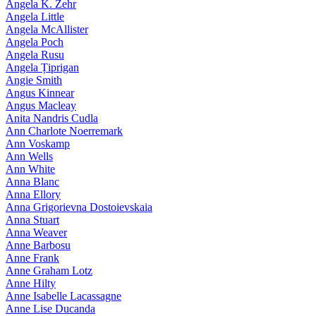
Angela K. Zehr
Angela Little
Angela McAllister
Angela Poch
Angela Rusu
Angela Țiprigan
Angie Smith
Angus Kinnear
Angus Macleay
Anita Nandris Cudla
Ann Charlote Noerremark
Ann Voskamp
Ann Wells
Ann White
Anna Blanc
Anna Ellory
Anna Grigorievna Dostoievskaia
Anna Stuart
Anna Weaver
Anne Barbosu
Anne Frank
Anne Graham Lotz
Anne Hilty
Anne Isabelle Lacassagne
Anne Lise Ducanda