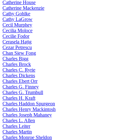
Catherine House
Catherine Mackenzie
Cathy Gohlke
Cathy LaGrow
Cecil Murphey
Cecilia Moloce
Cecilie Fodor
Cerasela Hațig
Cezar Petrescu
Chan Siew Fong
Charles Bigg
Charles Brock
Charles C. Ryrie
Charles Dickens
Charles Ebert Orr
Charles G. Finney
Charles G. Trumbull
Charles H. Kraft
Charles Haddon Spurgeon
Charles Henry Mackintosh
Charles Joseph Mahaney
Charles L. Allen
Charles Leiter
Charles Martin
Charles Monroe Sheldon