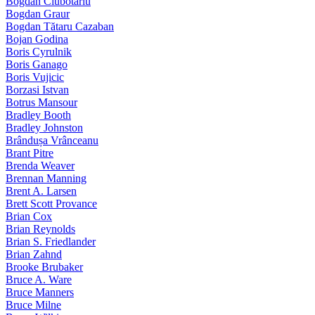
Bogdan Ciubotariu
Bogdan Graur
Bogdan Tătaru Cazaban
Bojan Godina
Boris Cyrulnik
Boris Ganago
Boris Vujicic
Borzasi Istvan
Botrus Mansour
Bradley Booth
Bradley Johnston
Brândușa Vrânceanu
Brant Pitre
Brenda Weaver
Brennan Manning
Brent A. Larsen
Brett Scott Provance
Brian Cox
Brian Reynolds
Brian S. Friedlander
Brian Zahnd
Brooke Brubaker
Bruce A. Ware
Bruce Manners
Bruce Milne