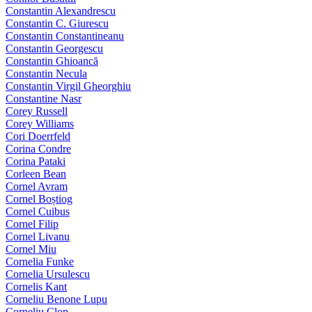
Constantin Alexandrescu
Constantin C. Giurescu
Constantin Constantineanu
Constantin Georgescu
Constantin Ghioancă
Constantin Necula
Constantin Virgil Gheorghiu
Constantine Nasr
Corey Russell
Corey Williams
Cori Doerrfeld
Corina Condre
Corina Pataki
Corleen Bean
Cornel Avram
Cornel Boștiog
Cornel Cuibus
Cornel Filip
Cornel Livanu
Cornel Miu
Cornelia Funke
Cornelia Ursulescu
Cornelis Kant
Corneliu Benone Lupu
Corneliu Clop