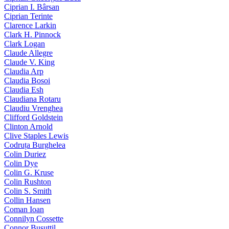
Ciprian I. Bârsan
Ciprian Terinte
Clarence Larkin
Clark H. Pinnock
Clark Logan
Claude Allegre
Claude V. King
Claudia Arp
Claudia Bosoi
Claudia Esh
Claudiana Rotaru
Claudiu Vrenghea
Clifford Goldstein
Clinton Arnold
Clive Staples Lewis
Codruța Burghelea
Colin Duriez
Colin Dye
Colin G. Kruse
Colin Rushton
Colin S. Smith
Collin Hansen
Coman Ioan
Connilyn Cossette
Connor Busuttil