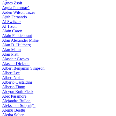
Agnes Zsolt
Agnia Potoroacă
Aiden Wilson Tozer
Ajith Fernando
Al Switzler
Al Tizon
Alain Caron
Alain Finkielkraut
Alan Alexander Milne
Alan D. Hultberg
Alan Mann
Alan Platt
Alasdair Groves
Alastair Dickson
Albert Benjamin Simpson
Albert Lee
Albert Nolan
Alberto Castaldini
Alberto Timm
Alcyon Ruth Fleck
Alec Passmore
Alejandro Bullon
Aleksandr Soljeniţîn
Alemu Beeftu
Aletha Solter