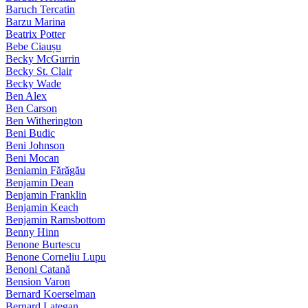
Baruch Tercatin
Barzu Marina
Beatrix Potter
Bebe Ciaușu
Becky McGurrin
Becky St. Clair
Becky Wade
Ben Alex
Ben Carson
Ben Witherington
Beni Budic
Beni Johnson
Beni Mocan
Beniamin Fărăgău
Benjamin Dean
Benjamin Franklin
Benjamin Keach
Benjamin Ramsbottom
Benny Hinn
Benone Burtescu
Benone Corneliu Lupu
Benoni Catană
Bension Varon
Bernard Koerselman
Bernard Lategan