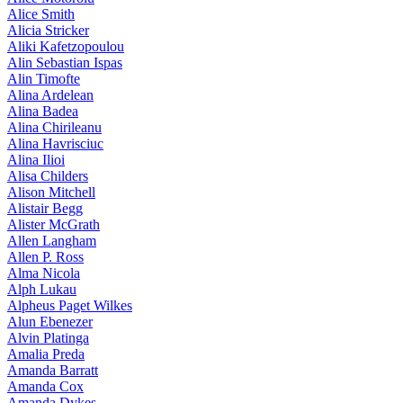
Alice Smith
Alicia Stricker
Aliki Kafetzopoulou
Alin Sebastian Ispas
Alin Timofte
Alina Ardelean
Alina Badea
Alina Chirileanu
Alina Havrisciuc
Alina Ilioi
Alisa Childers
Alison Mitchell
Alistair Begg
Alister McGrath
Allen Langham
Allen P. Ross
Alma Nicola
Alph Lukau
Alpheus Paget Wilkes
Alun Ebenezer
Alvin Platinga
Amalia Preda
Amanda Barratt
Amanda Cox
Amanda Dykes