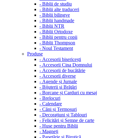
-
Biblii de studiu
-
Biblii alte traduceri
-
Biblii bilingve
-
Biblii handmade
-
Biblii NTR
-
Biblii Ortodoxe
-
Biblii pentru copii
-
Biblii Thompson
-
Noul Testament
Produse
-
Accesorii bisericești
-
Accesorii Cina Domnului
-
Accesorii de bucătărie
-
Accesorii diverse
-
Agende și Jurnale
-
Bijuterii şi Brăţări
-
Borcane și Carduri cu mesaj
-
Brelocuri
-
Calendare
-
Căni și Termosuri
-
Decorațiuni și Tablouri
-
Felicitări și Semne de carte
-
Huse pentru Biblii
-
Magneți
-
Papetărie și Birotică