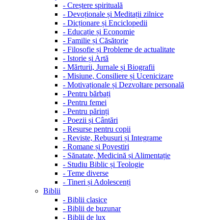
-
Creștere spirituală
-
Devoționale și Meditații zilnice
-
Dicționare și Enciclopedii
-
Educație și Economie
-
Familie și Căsătorie
-
Filosofie și Probleme de actualitate
-
Istorie și Artă
-
Mărturii, Jurnale și Biografii
-
Misiune, Consiliere și Ucenicizare
-
Motivaționale și Dezvoltare personală
-
Pentru bărbați
-
Pentru femei
-
Pentru părinți
-
Poezii și Cântări
-
Resurse pentru copii
-
Reviste, Rebusuri și Integrame
-
Romane și Povestiri
-
Sănatate, Medicină și Alimentație
-
Studiu Biblic și Teologie
-
Teme diverse
-
Tineri și Adolescenți
Biblii
-
Biblii clasice
-
Biblii de buzunar
-
Biblii de lux