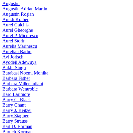
Augustin
Augustin Adrian Martin
Augustin Roșian
Aundi Kolber
Aurel Galchis
Aurel Gheorghe
Aurel P. Micurescu
Aurel Storin
Aurelia Marinescu
Aurelian Barbu
Avi Jorisch
Ayodeji Adewuya
Bakht Singh
Barabasi Noemi Monika
Barbara Fisher
Barbara Miller Juliani
Barbara Wentroble
Bard Larimore
Barry C. Black
Barry Chant
Barry J. Beitzel
Barry Stagner
Barry Strauss
Bart D. Ehrman
Baruch Korman