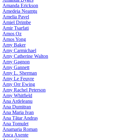
Amanda Erickson
Amedeia Neamţu
Amelia Pavel
Amiel Drimbe
Amir Tsarfati
Amos Oz
Amos Yong
Amy Baker
Amy Carmichael
Amy Catherine Walton
Amy Gagnon
Amy Gannett
Amy L. Sherman
Amy Le Feuvre
Amy Orr Ewing
Amy Rachel Peterson
Amy Whitfield
Ana Ardeleanu
Ana Dumitran
Ana Maria Ivan
Ana Tătar Andraș
Ana Tomulet
Anamaria Roman
Anca Axente