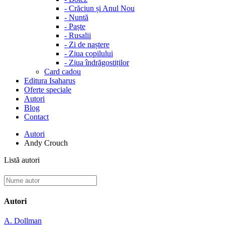
-
Crăciun și Anul Nou
-
Nuntă
-
Paște
-
Rusalii
-
Zi de naștere
-
Ziua copilului
-
Ziua îndrăgostiților
Card cadou
Editura Isaharus
Oferte speciale
Autori
Blog
Contact
Autori
Andy Crouch
Listă autori
Autori
A. Dollman