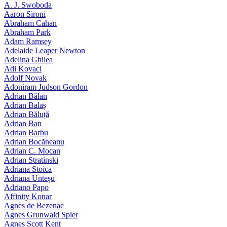
A. J. Swoboda
Aaron Sironi
Abraham Cahan
Abraham Park
Adam Ramsey
Adelaide Leaper Newton
Adelina Ghilea
Adi Kovaci
Adolf Novak
Adoniram Judson Gordon
Adrian Bălan
Adrian Balaș
Adrian Băluță
Adrian Ban
Adrian Barbu
Adrian Bocăneanu
Adrian C. Mocan
Adrian Stratinski
Adriana Stoica
Adriana Unteșu
Adriano Papo
Affinity Konar
Agnes de Bezenac
Agnes Grunwald Spier
Agnes Scott Kent