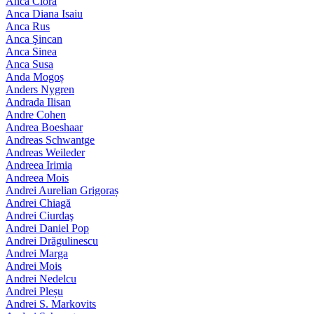
Anca Ciora
Anca Diana Isaiu
Anca Rus
Anca Şincan
Anca Sinea
Anca Susa
Anda Mogoș
Anders Nygren
Andrada Ilisan
Andre Cohen
Andrea Boeshaar
Andreas Schwantge
Andreas Weileder
Andreea Irimia
Andreea Mois
Andrei Aurelian Grigoraș
Andrei Chiagă
Andrei Ciurdaş
Andrei Daniel Pop
Andrei Drăgulinescu
Andrei Marga
Andrei Mois
Andrei Nedelcu
Andrei Pleșu
Andrei S. Markovits