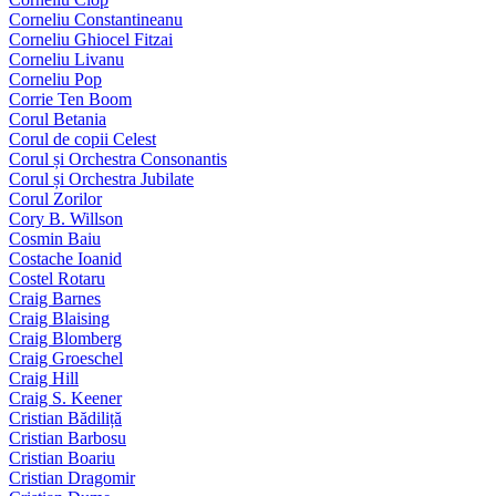
Corneliu Constantineanu
Corneliu Ghiocel Fitzai
Corneliu Livanu
Corneliu Pop
Corrie Ten Boom
Corul Betania
Corul de copii Celest
Corul și Orchestra Consonantis
Corul și Orchestra Jubilate
Corul Zorilor
Cory B. Willson
Cosmin Baiu
Costache Ioanid
Costel Rotaru
Craig Barnes
Craig Blaising
Craig Blomberg
Craig Groeschel
Craig Hill
Craig S. Keener
Cristian Bădiliță
Cristian Barbosu
Cristian Boariu
Cristian Dragomir