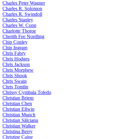
Charles Peter Wagner
Charles R. Solomon
Charles R. Swindoll
Charles Stanley
Charles W. Conn
Charlotte Thoroe
Cherith Fee Nordling
Chip Conley
Chip Ingram
Chris Fabry
Chris Hodges
Chris Jackson
Chris Morphew
Chris Shook
Chris Swain
Chris Tomlin
Chrissy Cymbala Toledo
Christian Briem
Christian Chen
Christian Ellwin
Christian Munch
Christian Sălcianu
Christian Walker
Christina Berry
Christine Caine