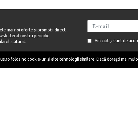
cele mai noi oferte și promoții direct
newsletterul nostru periodic
Am citit și sunt de aco
arul alăturat.
s.ro folosind cookie-uri și alte tehnologii similare. Dacă dorești mai mult
UTILE
C
Informații despre livrare
Cum comand online?
e:
Politica de confidențialitate
Termeni și condiții
Politica de utilizare cookies
Puncte de fidelitate
GDPR