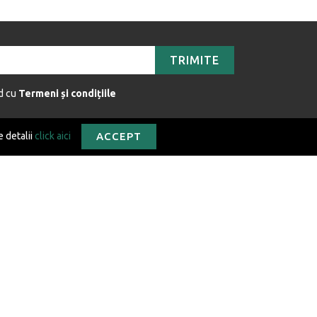
TRIMITE
rd cu
Termeni și condițiile
e detalii
click aici
ACCEPT
ONTACT
contact@isaharus.ro
Str. Corneliu Coposu, Nr. 9, Bl. X13, Sc. B, Ap. 24
Loc. Oradea, 410469
Jud. Bihor