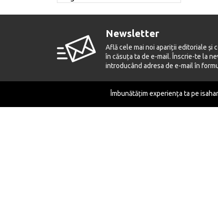
Agnia Potoroacă
Newsletter
Aiden Wilson Tozer
Află cele mai noi apariții editoriale și 
Ajith Fernando
în căsuța ta de e-mail. Înscrie-te la 
introducând adresa de e-mail în formul
Al Switzler
Al Tizon
Îmbunătățim experiența ta pe isaharu
Alain Caron
Alain Finkielkraut
Alan Alexander Milne
Ne găsiți și pe următoarele rețele de socializar
Alan D. Hultberg
Alan Mann
Alan Platt