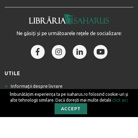
Ne găsiți și pe următoarele rețele de socializare:
UTILE
Informații despre livrare
Cum comand online?
Îmbunătățim experiența ta pe isaharus.ro folosind cookie-uri și
alte tehnologii similare. Dacă dorești mai multe detalii
click aici
Politica de confidențialitate
ACCEPT
Termeni și condiții
Politica de utilizare cookies
Puncte de fidelitate
GDPR