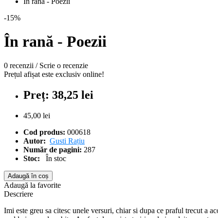
În rană - Poezii
-15%
În rană - Poezii
0 recenzii
/
Scrie o recenzie
Prețul afișat este exclusiv online!
Preț: 38,25 lei
45,00 lei
Cod produs:
000618
Autor:
Gusti Rațiu
Număr de pagini:
287
Stoc:
În stoc
Adaugă în coș
Adaugă la favorite
Descriere
Imi este greu sa citesc unele versuri, chiar si dupa ce praful trecut a 