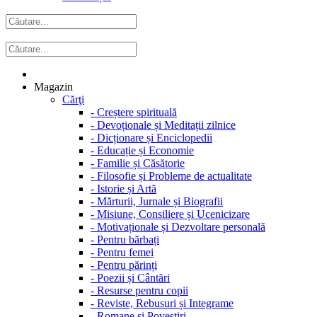
Magazin
Cărţi
-
Creștere spirituală
-
Devoționale și Meditații zilnice
-
Dicționare și Enciclopedii
-
Educație și Economie
-
Familie și Căsătorie
-
Filosofie și Probleme de actualitate
-
Istorie și Artă
-
Mărturii, Jurnale și Biografii
-
Misiune, Consiliere și Ucenicizare
-
Motivaționale și Dezvoltare personală
-
Pentru bărbați
-
Pentru femei
-
Pentru părinți
-
Poezii și Cântări
-
Resurse pentru copii
-
Reviste, Rebusuri și Integrame
-
Romane și Povestiri