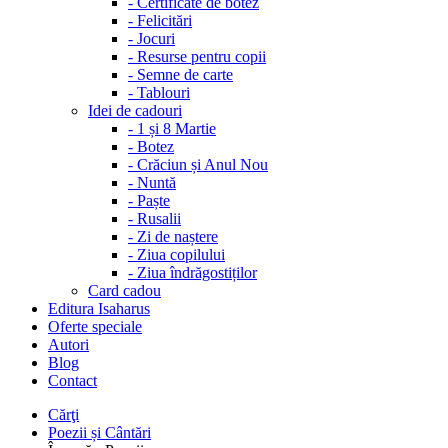
-
Certificate de botez
-
Felicitări
-
Jocuri
-
Resurse pentru copii
-
Semne de carte
-
Tablouri
Idei de cadouri
-
1 și 8 Martie
-
Botez
-
Crăciun și Anul Nou
-
Nuntă
-
Paște
-
Rusalii
-
Zi de naștere
-
Ziua copilului
-
Ziua îndrăgostiților
Card cadou
Editura Isaharus
Oferte speciale
Autori
Blog
Contact
Cărţi
Poezii și Cântări