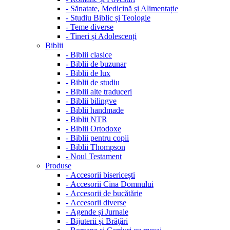
-
Sănatate, Medicină și Alimentație
-
Studiu Biblic și Teologie
-
Teme diverse
-
Tineri și Adolescenți
Biblii
-
Biblii clasice
-
Biblii de buzunar
-
Biblii de lux
-
Biblii de studiu
-
Biblii alte traduceri
-
Biblii bilingve
-
Biblii handmade
-
Biblii NTR
-
Biblii Ortodoxe
-
Biblii pentru copii
-
Biblii Thompson
-
Noul Testament
Produse
-
Accesorii bisericești
-
Accesorii Cina Domnului
-
Accesorii de bucătărie
-
Accesorii diverse
-
Agende și Jurnale
-
Bijuterii şi Brăţări