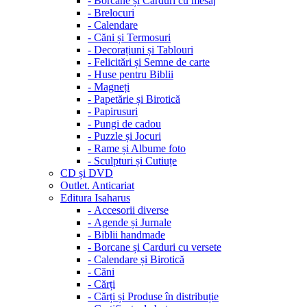
-
Borcane și Carduri cu mesaj
-
Brelocuri
-
Calendare
-
Căni și Termosuri
-
Decorațiuni și Tablouri
-
Felicitări și Semne de carte
-
Huse pentru Biblii
-
Magneți
-
Papetărie și Birotică
-
Papirusuri
-
Pungi de cadou
-
Puzzle și Jocuri
-
Rame și Albume foto
-
Sculpturi și Cutiuțe
CD și DVD
Outlet. Anticariat
Editura Isaharus
-
Accesorii diverse
-
Agende și Jurnale
-
Biblii handmade
-
Borcane și Carduri cu versete
-
Calendare și Birotică
-
Căni
-
Cărți
-
Cărți și Produse în distribuție