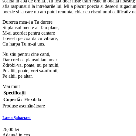
scalda in apa de orbita. Au fost doar niste trairi reale in odaita noas
afla raspunsuri la intrebarile lui. Mi-a placut poezia si deseori rugac
poezie si la care nu am putut renunta, chiar cu riscul unui calificativ ne
Durerea mea-i a Ta durere
Si plansul meu e al Tau plans,
M-ai acordat pentru cantare
Lovesti pe coarda cu vibrare,
Cu harpa Tu m-ai uns.
Nu stiu pentru cine canti,
Dar cred ca plansul tau amar
Zdrobi-va, poate, nu pe multi,
Pe altii, poate, vrei sa-nfrunti,
Pe altii, pe altar.
Mai mult
Specificații
Copertă:
Flexibilă
Produse asemănătoare
Lama Șabactani
26,00 lei
Adaugă în coș