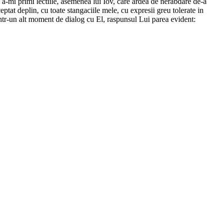
 a-mi primi lectiile, asemenea lui Iov, care ardea de nerabdare de-a
tat deplin, cu toate stangaciile mele, cu expresii greu tolerate in
r, intr-un alt moment de dialog cu El, raspunsul Lui parea evident: