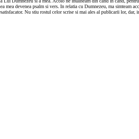
tra; a Lui Dumnezeu si a mea. Acolo ne intalneam din cand in cand, pentru
iunea mea devenea psalm si vers. In relatia cu Dumnezeu, ma simteam accep
satisfacator. Nu stiu rostul celor scrise si mai ales al publicarii lor, da