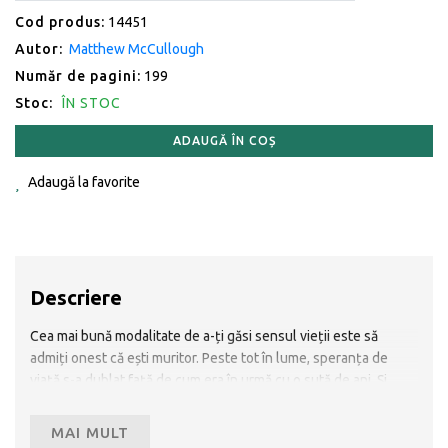
Cod produs:
14451
Autor:
Matthew McCullough
Număr de pagini:
199
Stoc:
ÎN STOC
ADAUGĂ ÎN COȘ
Adaugă la favorite
Descriere
Cea mai bună modalitate de a-ți găsi sensul vieții este să
admiți onest că ești muritor. Peste tot în lume, speranța de
viață s-a dublat față de cum era în urmă cu o sută de ani. Și,
datorită medicinei moderne, foarte mulți dintre noi nu mai
avem contact îndeaproape cu moartea. Și asta ne predispune
MAI MULT
să trăim ca și când moartea este doar problema altcuiva. Faptul