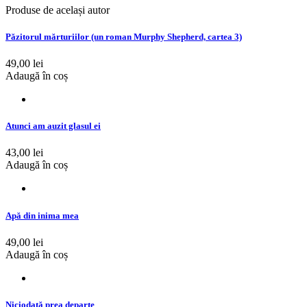
Produse de același autor
Păzitorul mărturiilor (un roman Murphy Shepherd, cartea 3)
49,00 lei
Adaugă în coș
Atunci am auzit glasul ei
43,00 lei
Adaugă în coș
Apă din inima mea
49,00 lei
Adaugă în coș
Niciodată prea departe