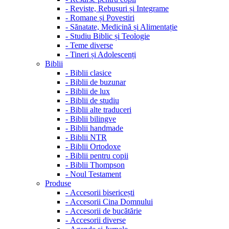
-
Reviste, Rebusuri și Integrame
-
Romane și Povestiri
-
Sănatate, Medicină și Alimentație
-
Studiu Biblic și Teologie
-
Teme diverse
-
Tineri și Adolescenți
Biblii
-
Biblii clasice
-
Biblii de buzunar
-
Biblii de lux
-
Biblii de studiu
-
Biblii alte traduceri
-
Biblii bilingve
-
Biblii handmade
-
Biblii NTR
-
Biblii Ortodoxe
-
Biblii pentru copii
-
Biblii Thompson
-
Noul Testament
Produse
-
Accesorii bisericești
-
Accesorii Cina Domnului
-
Accesorii de bucătărie
-
Accesorii diverse