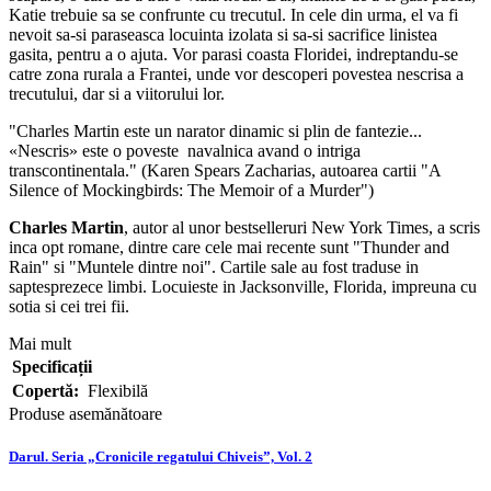
Katie trebuie sa se confrunte cu trecutul. In cele din urma, el va fi
nevoit sa-si paraseasca locuinta izolata si sa-si sacrifice linistea
gasita, pentru a o ajuta. Vor parasi coasta Floridei, indreptandu-se
catre zona rurala a Frantei, unde vor descoperi povestea nescrisa a
trecutului, dar si a viitorului lor.
"Charles Martin este un narator dinamic si plin de fantezie...
«Nescris» este o poveste navalnica avand o intriga
transcontinentala." (Karen Spears Zacharias, autoarea cartii "A
Silence of Mockingbirds: The Memoir of a Murder")
Charles Martin
, autor al unor bestselleruri New York Times, a scris
inca opt romane, dintre care cele mai recente sunt "Thunder and
Rain" si "Muntele dintre noi". Cartile sale au fost traduse in
saptesprezece limbi. Locuieste in Jacksonville, Florida, impreuna cu
sotia si cei trei fii.
Mai mult
Specificații
Copertă:
Flexibilă
Produse asemănătoare
Darul. Seria „Cronicile regatului Chiveis”, Vol. 2