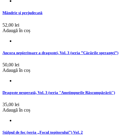
Mândrie şi prejudecată
52,00 lei
Adaugă în coș
Ancora nepieritoare a dragostei, Vol. 3 (seria ”Cărările speranței”)
50,00 lei
Adaugă în coș
Dragoste nesperată, Vol. 3 (seria "Anotimpurile Răscumpărării")
35,00 lei
Adaugă în coș
Stâlpul de foc (seria „Focul topitorului”) Vol. 2