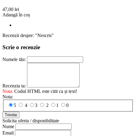
47,00 lei
Adaugă în coș
Recenzii despre: "Nescris"
Scrie o recenzie
Numele tău:
Recenzia ta:
Nota:
Codul HTML este citit ca și text!
Nota:
5
4
3
2
1
0
Trimite
Solicita oferta / disponibilitate
Nume
Email