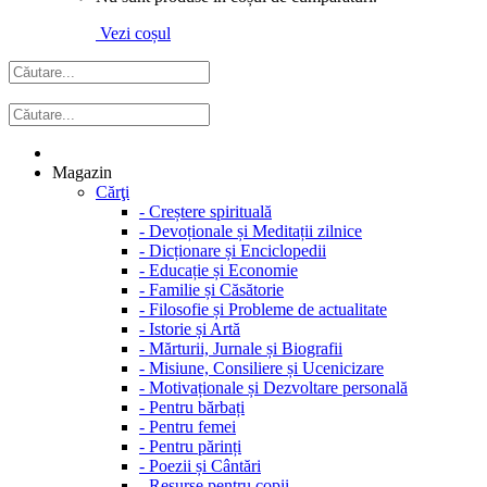
Vezi coșul
Magazin
Cărţi
-
Creștere spirituală
-
Devoționale și Meditații zilnice
-
Dicționare și Enciclopedii
-
Educație și Economie
-
Familie și Căsătorie
-
Filosofie și Probleme de actualitate
-
Istorie și Artă
-
Mărturii, Jurnale și Biografii
-
Misiune, Consiliere și Ucenicizare
-
Motivaționale și Dezvoltare personală
-
Pentru bărbați
-
Pentru femei
-
Pentru părinți
-
Poezii și Cântări
-
Resurse pentru copii