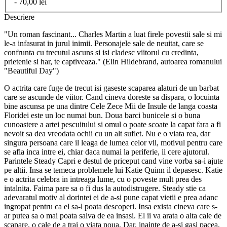
- 70,00 lei
Descriere
"Un roman fascinant... Charles Martin a luat firele povestii sale si mi
le-a infasurat in jurul inimii. Personajele sale de neuitat, care se
confrunta cu trecutul ascuns si isi cladesc viitorul cu credinta,
prietenie si har, te captiveaza." (Elin Hildebrand, autoarea romanului
"Beautiful Day")
O actrita care fuge de trecut isi gaseste scaparea alaturi de un barbat
care se ascunde de viitor. Cand cineva doreste sa dispara, o locuinta
bine ascunsa pe una dintre Cele Zece Mii de Insule de langa coasta
Floridei este un loc numai bun. Doua barci bunicele si o buna
cunoastere a artei pescuitului si omul o poate scoate la capat fara a fi
nevoit sa dea vreodata ochii cu un alt suflet. Nu e o viata rea, dar
singura persoana care il leaga de lumea celor vii, motivul pentru care
se afla inca intre ei, chiar daca numai la periferie, ii cere ajutorul.
Parintele Steady Capri e destul de priceput cand vine vorba sa-i ajute
pe altii. Insa se temeca problemele lui Katie Quinn il depasesc. Katie
e o actrita celebra in intreaga lume, cu o poveste mult prea des
intalnita. Faima pare sa o fi dus la autodistrugere. Steady stie ca
adevaratul motiv al dorintei ei de a-si pune capat vietii e prea adanc
ingropat pentru ca el sa-l poata descoperi. Insa exista cineva care s-
ar putea sa o mai poata salva de ea insasi. El ii va arata o alta cale de
scapare, o cale de a trai o viata noua. Dar, inainte de a-si gasi pacea,