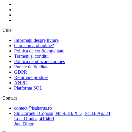
Utile
Informații despre livrare
Cum comand online?
Politica de confidențialitate
Termeni și condiții
Politica de utilizare cookies
Puncte de fidelitate
GDPR
Returnare produse
ANPC
Platforma SOL
Contact
contact@isaharus.ro
Str. Corneliu Coposu, Nr. 9, Bl. X13, Sc. B, Ap. 24
Loc. Oradea, 410469
Jud. Bihor