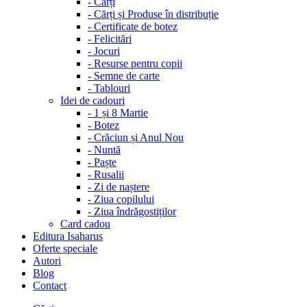
-
Cărți
-
Cărți și Produse în distribuție
-
Certificate de botez
-
Felicitări
-
Jocuri
-
Resurse pentru copii
-
Semne de carte
-
Tablouri
Idei de cadouri
-
1 și 8 Martie
-
Botez
-
Crăciun și Anul Nou
-
Nuntă
-
Paște
-
Rusalii
-
Zi de naștere
-
Ziua copilului
-
Ziua îndrăgostiților
Card cadou
Editura Isaharus
Oferte speciale
Autori
Blog
Contact