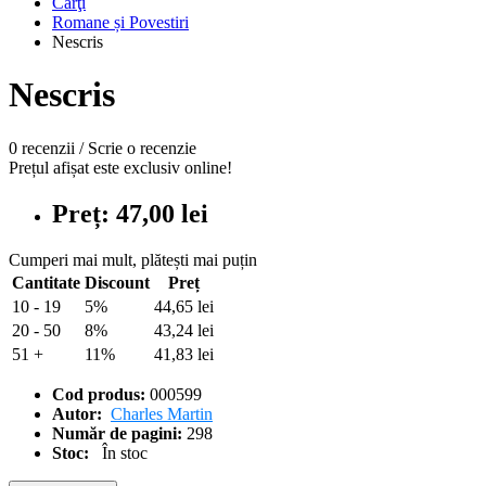
Cărţi
Romane și Povestiri
Nescris
Nescris
0 recenzii
/
Scrie o recenzie
Prețul afișat este exclusiv online!
Preț: 47,00 lei
Cumperi mai mult, plătești mai puțin
Cantitate
Discount
Preț
10 - 19
5%
44,65 lei
20 - 50
8%
43,24 lei
51 +
11%
41,83 lei
Cod produs:
000599
Autor:
Charles Martin
Număr de pagini:
298
Stoc:
În stoc