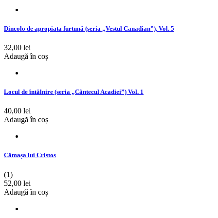
Dincolo de apropiata furtună (seria „Vestul Canadian”), Vol. 5
32,00 lei
Adaugă în coș
Locul de întâlnire (seria „Cântecul Acadiei”) Vol. 1
40,00 lei
Adaugă în coș
Cămașa lui Cristos
(1)
52,00 lei
Adaugă în coș