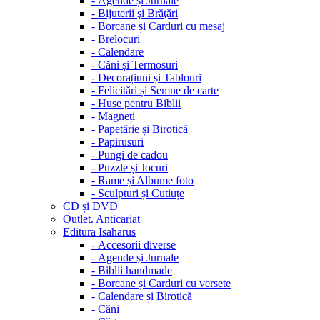
-
Agende și Jurnale
-
Bijuterii şi Brăţări
-
Borcane și Carduri cu mesaj
-
Brelocuri
-
Calendare
-
Căni și Termosuri
-
Decorațiuni și Tablouri
-
Felicitări și Semne de carte
-
Huse pentru Biblii
-
Magneți
-
Papetărie și Birotică
-
Papirusuri
-
Pungi de cadou
-
Puzzle și Jocuri
-
Rame și Albume foto
-
Sculpturi și Cutiuțe
CD și DVD
Outlet. Anticariat
Editura Isaharus
-
Accesorii diverse
-
Agende și Jurnale
-
Biblii handmade
-
Borcane și Carduri cu versete
-
Calendare și Birotică
-
Căni