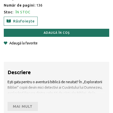
Număr de pagini:
136
Stoc:
ÎN STOC
Răsfoiește
ADAUGĂ ÎN COȘ
Adaugă la favorite
Descriere
Ești gata pentru o aventură biblică de neuitat? În „Exploratorii
Bibliei” copiii devin mici detectivi ai Cuvântului lui Dumnezeu,
explorând fiecare dintre cele 66 de cărți ale Bibliei, de la
Geneza până la Apocalipsa, prin activități captivante și creative.
Fiecărei cărți biblice îi sunt dedicate 2 pagini care îmbină
MAI MULT
învățătura și memorarea Scripturii cu jocul și creativitatea. De la