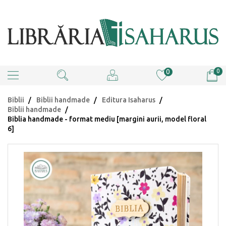
0
0
Biblii
Biblii handmade
Editura Isaharus
Biblii handmade
Biblia handmade - format mediu [margini aurii, model floral
6]