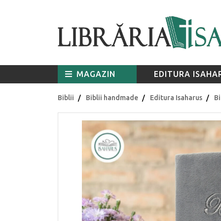
MAGAZIN
EDITURA ISAHA
Biblii
Biblii handmade
Editura Isaharus
B