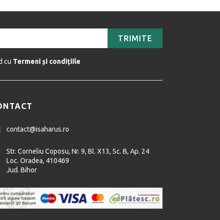
TRIMITE
rd cu
Termeni și condițiile
ONTACT
contact@isaharus.ro
Str. Corneliu Coposu, Nr. 9, Bl. X13, Sc. B, Ap. 24
Loc. Oradea, 410469
Jud. Bihor