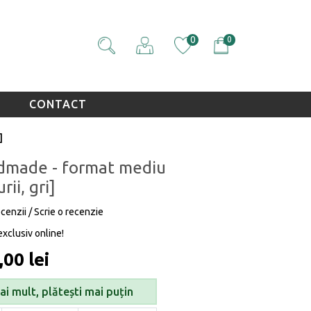
0
0
CONTACT
]
ndmade - format mediu
rii, gri]
ecenzii
/
Scrie o recenzie
exclusiv online!
,00 lei
i mult, plătești mai puțin