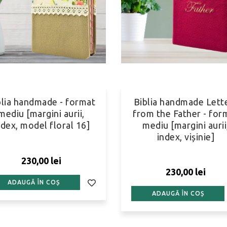
blia handmade - format
Biblia handmade Lett
mediu [margini aurii,
from the Father - for
ndex, model floral 16]
mediu [margini aurii
index, vișinie]
230,00 lei
230,00 lei
ADAUGĂ ÎN COȘ
ADAUGĂ ÎN COȘ