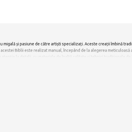
migală și pasiune de către artiști specializați. Aceste creații îmbină trad
l acestei Biblii este realizat manual, începând de la alegerea meticuloasă 
atenție la detalii, cu materiale de înaltă calitate și tehnici tradiționale 
emn, oferind un aspect estetic deosebit. Coperțile pot fi personalizate cu 
pere de artă cu o semnificație spirituală profundă. Prin dedicarea și price
ță cu totul aparte.
textil