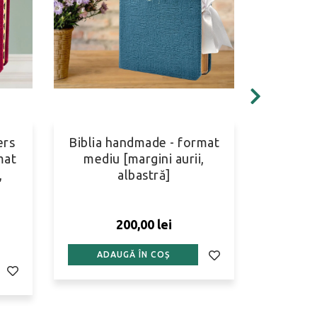
ers
Biblia handmade - format
Biblia 
mat
mediu [margini aurii,
mediu
,
albastră]
mo
200,00 lei
ADAUGĂ ÎN COȘ
ADA