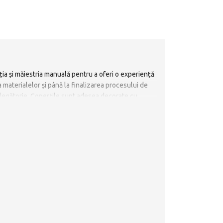
iția și măiestria manuală pentru a oferi o experiență
a materialelor și până la finalizarea procesului de
de legătorie. Coperțile sunt adesea decorate cu
inițiale, nume sau inscripții semnificative, adăugând
perea artiștilor, Biblia devin obiect cu valoare