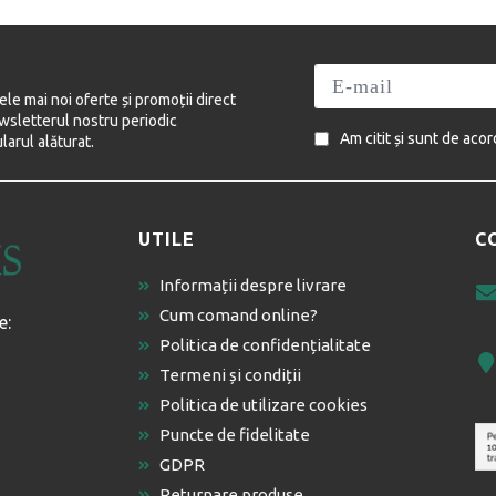
cele mai noi oferte și promoții direct
newsletterul nostru periodic
Am citit și sunt de aco
arul alăturat.
UTILE
C
Informații despre livrare
Cum comand online?
e:
Politica de confidențialitate
Termeni și condiții
Politica de utilizare cookies
Puncte de fidelitate
GDPR
Returnare produse