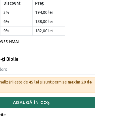
Discount
Preț
3%
194,00 lei
6%
188,00 lei
9%
182,00 lei
9355-HMAI
ți Biblia
nalizării este de
45 lei
și sunt permise
maxim 20 de
ADAUGĂ ÎN COȘ
rite