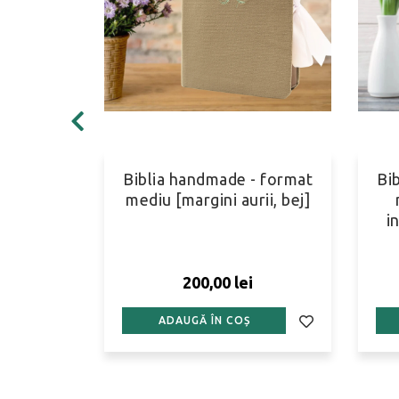
- format
Biblia handmade - format
Bi
aurii,
mediu [margini aurii, bej]
oral 4]
i
200,00 lei
ADAUGĂ ÎN COȘ