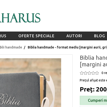
RUS
OFERTE SPECIALE
AUTORI
BLOG
iblii handmade
Biblia handmade - format mediu [margini aurii, gri
Biblia ha
[margini au
0 r
Prețul afișat este 
Preț: 200
Cumperi ma