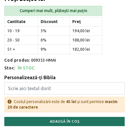
Cumperi mai mult, plătești mai puțin
Cantitate
Discount
Preț
10 - 19
3%
194,00 lei
20 - 50
6%
188,00 lei
51 +
9%
182,00 lei
Cod produs:
009353-HMAI
Stoc:
ÎN STOC
Personalizează-ți Biblia
Costul personalizării este de
45 lei
și sunt permise
maxim
20 de caractere
ADAUGĂ ÎN COȘ