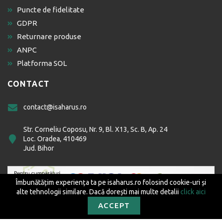
Puncte de fidelitate
GDPR
Returnare produse
ANPC
Platforma SOL
CONTACT
contact@isaharus.ro
Str. Corneliu Coposu, Nr. 9, Bl. X13, Sc. B, Ap. 24
Loc. Oradea, 410469
Jud. Bihor
Îmbunătățim experiența ta pe isaharus.ro folosind cookie-uri și
alte tehnologii similare. Dacă dorești mai multe detalii
click aici
ACCEPT
Editura Isaharus SRL © 2026 Toate drepturile rezervate.