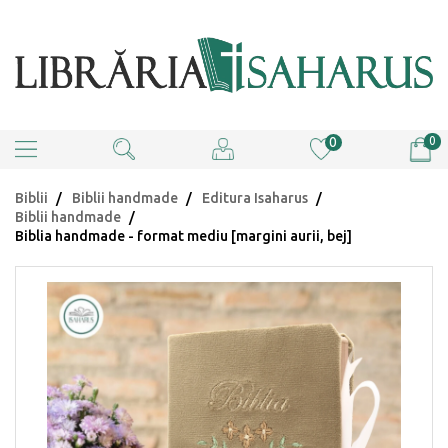
0
0
Biblii
Biblii handmade
Editura Isaharus
Biblii handmade
Biblia handmade - format mediu [margini aurii, bej]