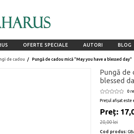
RUS
OFERTE SPECIALE
AUTORI
BLOG
ngi de cadou
Pungă de cadou mică "May you have a blessed day"
Pungă de 
blessed d
0 r
Prețul afișat este 
Preț: 17,0
20,00 lei
Cod produs:
GB