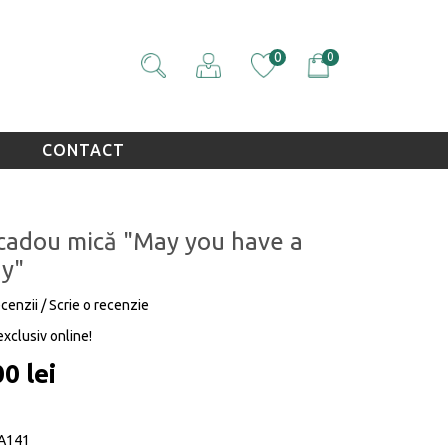
0
0
CONTACT
cadou mică "May you have a
ay"
ecenzii
/
Scrie o recenzie
exclusiv online!
0 lei
A141