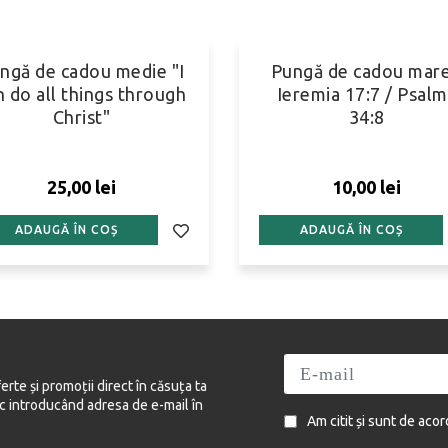
ngă de cadou medie "I
Pungă de cadou mare
n do all things through
Ieremia 17:7 / Psalm
Christ"
34:8
25,00 lei
10,00 lei
ADAUGĂ ÎN COȘ
ADAUGĂ ÎN COȘ
ferte și promoții direct în căsuța ta
ic introducând adresa de e-mail în
Am citit și sunt de aco