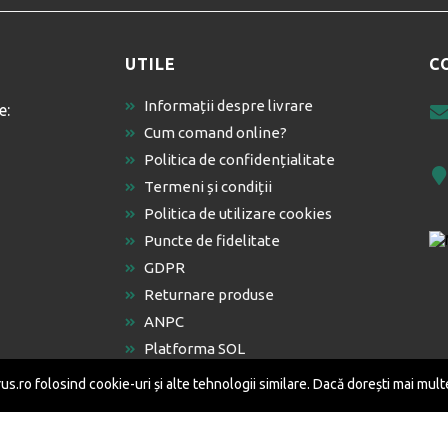
UTILE
C
Informații despre livrare
e:
Cum comand online?
Politica de confidențialitate
Termeni și condiții
Politica de utilizare cookies
Puncte de fidelitate
GDPR
Returnare produse
ANPC
Platforma SOL
s.ro folosind cookie-uri și alte tehnologii similare. Dacă dorești mai mult
Editura Isaharus SRL © 2026 Toate drepturile rezervate.