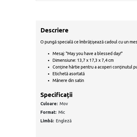
Descriere
O pungă specială ce îmbrățișează cadoul cu un mesaju
Mesaj: "May you have a blessed day!"
Dimensiune: 13,7 x 17,3 x 7,4 cm
Conține hârtie pentru a acoperi conținutul p
Etichetă asortată
Mânere din satin
Specificații
Culoare:
Mov
Format:
Mic
Limbă:
Engleză