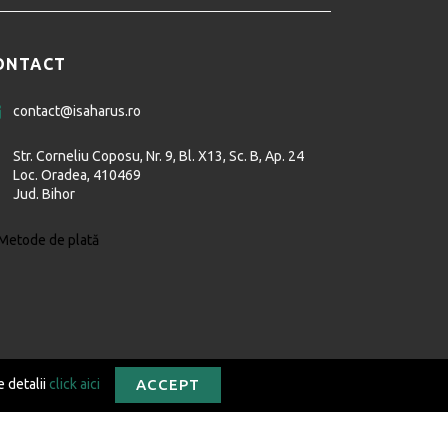
ONTACT
contact@isaharus.ro
Str. Corneliu Coposu, Nr. 9, Bl. X13, Sc. B, Ap. 24
Loc. Oradea, 410469
Jud. Bihor
e detalii
click aici
ACCEPT