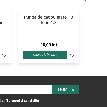
 -
Pungă de cadou mare - 3
Pungă 
ii
Ioan 1:2
Ecl
10,00 lei
ADAUGĂ ÎN COȘ
ADA
TRIMITE
rd cu
Termeni și condițiile