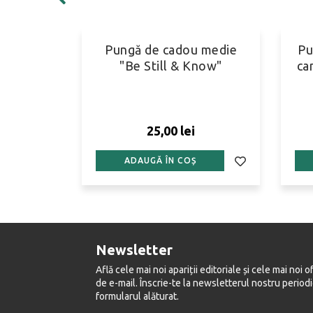
 medie
Pungă de cadou medie
Pu
e faith"
"Be Still & Know"
ca
25,00 lei
0 lei
ADAUGĂ ÎN COȘ
Newsletter
Află cele mai noi apariții editoriale și cele mai noi o
de e-mail. Înscrie-te la newsletterul nostru period
formularul alăturat.