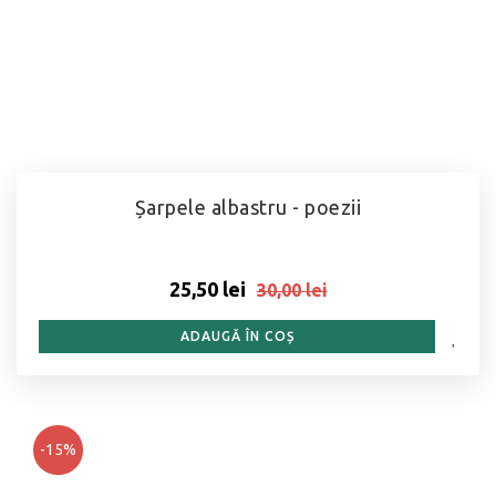
Șarpele albastru - poezii
25,50 lei
30,00 lei
ADAUGĂ ÎN COȘ
-15%