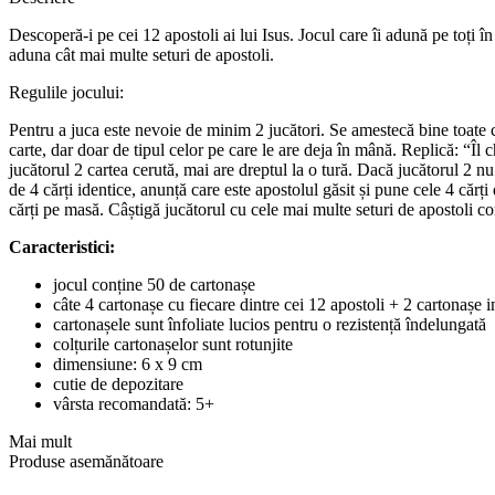
Descoperă-i pe cei 12 apostoli ai lui Isus. Jocul care îi adună pe toți 
aduna cât mai multe seturi de apostoli.
Regulile jocului:
Pentru a juca este nevoie de minim 2 jucători. Se amestecă bine toate că
carte, dar doar de tipul celor pe care le are deja în mână. Replică: “Îl 
jucătorul 2 cartea cerută, mai are dreptul la o tură. Dacă jucătorul 2 n
de 4 cărți identice, anunță care este apostolul găsit și pune cele 4 căr
cărți pe masă. Câștigă jucătorul cu cele mai multe seturi de apostoli c
Caracteristici:
jocul conține 50 de cartonașe
câte 4 cartonașe cu fiecare dintre cei 12 apostoli + 2 cartonașe 
cartonașele sunt înfoliate lucios pentru o rezistență îndelungată
colțurile cartonașelor sunt rotunjite
dimensiune: 6 x 9 cm
cutie de depozitare
vârsta recomandată: 5+
Mai mult
Produse asemănătoare