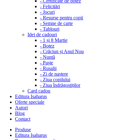
-
Certificate de botez
-
Felicitări
-
Jocuri
-
Resurse pentru copii
-
Semne de carte
-
Tablouri
Idei de cadouri
-
1 și 8 Martie
-
Botez
-
Crăciun și Anul Nou
-
Nuntă
-
Paște
-
Rusalii
-
Zi de naștere
-
Ziua copilului
-
Ziua îndrăgostiților
Card cadou
Editura Isaharus
Oferte speciale
Autori
Blog
Contact
Produse
Editura Isaharus