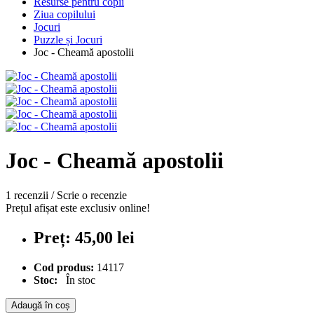
Resurse pentru copii
Ziua copilului
Jocuri
Puzzle și Jocuri
Joc - Cheamă apostolii
Joc - Cheamă apostolii
1 recenzii
/
Scrie o recenzie
Prețul afișat este exclusiv online!
Preț: 45,00 lei
Cod produs:
14117
Stoc:
În stoc
Adaugă în coș