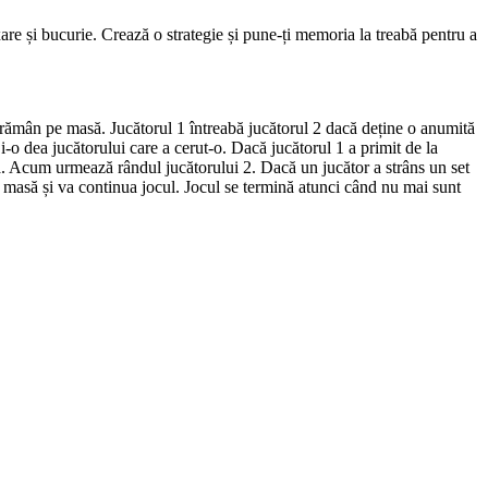
are și bucurie. Crează o strategie și pune-ți memoria la treabă pentru a
or rămân pe masă. Jucătorul 1 întreabă jucătorul 2 dacă deține o anumită
 i-o dea jucătorului care a cerut-o. Dacă jucătorul 1 a primit de la
asă. Acum urmează rândul jucătorului 2. Dacă un jucător a strâns un set
 pe masă și va continua jocul. Jocul se termină atunci când nu mai sunt