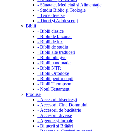
-
Sănatate, Medicină și Alimentație
-
Studiu Biblic și Teologie
-
Teme diverse
-
Tineri și Adolescenți
Biblii
-
Biblii clasice
-
Biblii de buzunar
-
Biblii de lux
-
Biblii de studiu
-
Biblii alte traduceri
-
Biblii bilingve
-
Biblii handmade
-
Biblii NTR
-
Biblii Ortodoxe
-
Biblii pentru copii
-
Biblii Thompson
-
Noul Testament
Produse
-
Accesorii bisericești
-
Accesorii Cina Domnului
-
Accesorii de bucătărie
-
Accesorii diverse
-
Agende și Jurnale
-
Bijuterii şi Brăţări