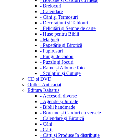
-
Borcane și Carduri cu mesaj
-
Brelocuri
-
Calendare
-
Căni și Termosuri
-
Decorațiuni și Tablouri
-
Felicitări și Semne de carte
-
Huse pentru Biblii
-
Magneți
-
Papetărie și Birotică
-
Papirusuri
-
Pungi de cadou
-
Puzzle și Jocuri
-
Rame și Albume foto
-
Sculpturi și Cutiuțe
CD și DVD
Outlet. Anticariat
Editura Isaharus
-
Accesorii diverse
-
Agende și Jurnale
-
Biblii handmade
-
Borcane și Carduri cu versete
-
Calendare și Birotică
-
Căni
-
Cărți
-
Cărți și Produse în distribuție