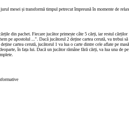
în jurul mesei și transformă timpul petrecut împreună în momente de relax
rțile din pachet. Fiecare jucător primește câte 5 cărți, iar restul cărțil
chem pe apostolul ...". Dacă jucătorul 2 deține cartea cerută, va trebui să
u deține cartea cerută, jucătorul 1 va lua o carte dintre cele aflate pe m
ți deoparte, în fața lui. Dacă un jucător rămâne fără cărți, va lua una de
omplete.
informative