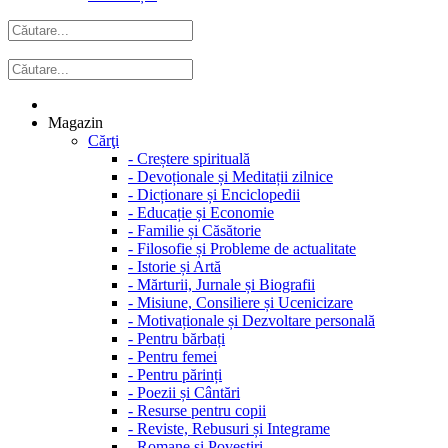
Magazin
Cărţi
-
Creștere spirituală
-
Devoționale și Meditații zilnice
-
Dicționare și Enciclopedii
-
Educație și Economie
-
Familie și Căsătorie
-
Filosofie și Probleme de actualitate
-
Istorie și Artă
-
Mărturii, Jurnale și Biografii
-
Misiune, Consiliere și Ucenicizare
-
Motivaționale și Dezvoltare personală
-
Pentru bărbați
-
Pentru femei
-
Pentru părinți
-
Poezii și Cântări
-
Resurse pentru copii
-
Reviste, Rebusuri și Integrame
-
Romane și Povestiri