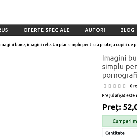
RUS
OFERTE SPECIALE
AUTORI
BLOG
Imagini bune, imagini rele. Un plan simplu pentru a proteja copiii de 
Imagini bu
simplu pen
pornografi
0 r
Prețul afișat este 
Preț: 52,0
Cumperi ma
Cantitate