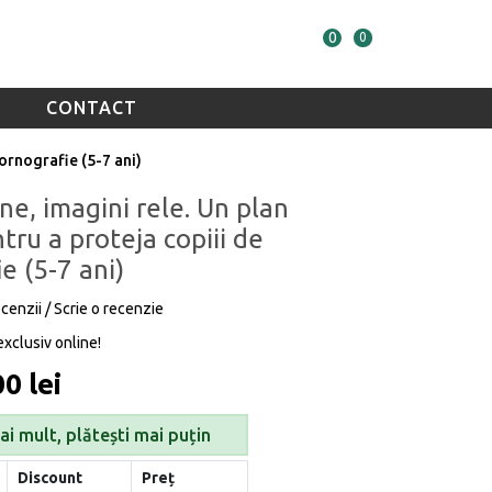
0
0
CONTACT
pornografie (5-7 ani)
ne, imagini rele. Un plan
tru a proteja copiii de
e (5-7 ani)
ecenzii
/
Scrie o recenzie
exclusiv online!
0 lei
i mult, plătești mai puțin
Discount
Preț