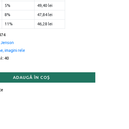
5%
49,40 lei
8%
47,84 lei
11%
46,28 lei
474
. Jenson
e, imagini rele
i:
40
ADAUGĂ ÎN COȘ
te