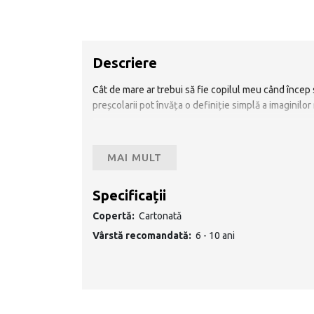
Descriere
Cât de mare ar trebui să fie copilul meu când încep 
preșcolarii pot învăța o definiție simplă a imaginilor
„Nu este niciodată prea devreme să începem să-i înv
a-i împuternici să ia decizii sigure în mediul online.
MAI MULT
„Imagini bune, imagini rele este o resursă extraordin
exploreze lumea în siguranță.” (Dr. Erin Avirett și d
Specificații
„Imagini bune, imagini rele cultivă încrederea și con
Copertă:
Cartonată
întâmpină atât în lumea reală, cât și în cea digitală.”
Vârstă recomandată:
6 - 10 ani