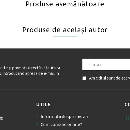
Produse asemănătoare
Produse de același autor
ferte și promoții direct în căsuța ta
ic introducând adresa de e-mail în
Am citit și sunt de aco
UTILE
C
Informații despre livrare
e:
Cum comand online?