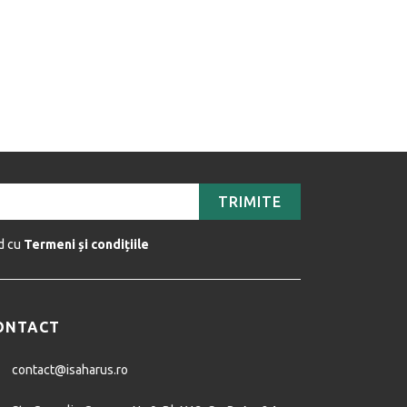
TRIMITE
rd cu
Termeni și condițiile
ONTACT
contact@isaharus.ro