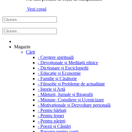
Vezi coșul
Magazin
Cărţi
-
Creștere spirituală
-
Devoționale și Meditații zilnice
-
Dicționare și Enciclopedii
-
Educație și Economie
-
Familie și Căsătorie
-
Filosofie și Probleme de actualitate
-
Istorie și Artă
-
Mărturii, Jurnale și Biografii
-
Misiune, Consiliere și Ucenicizare
-
Motivaționale și Dezvoltare personală
-
Pentru bărbați
-
Pentru femei
-
Pentru părinți
-
Poezii și Cântări
-
Resurse pentru copii