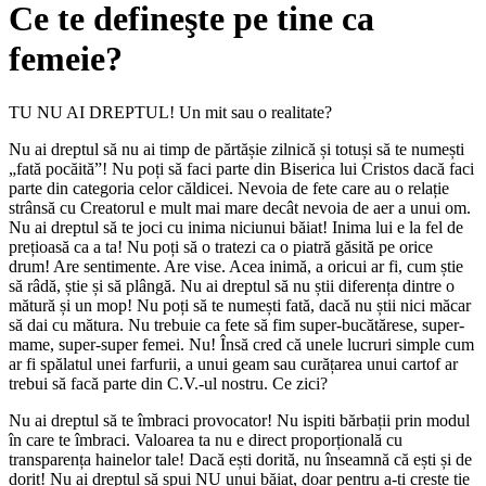
Ce te defineşte pe tine ca
femeie?
TU NU AI DREPTUL! Un mit sau o realitate?
Nu ai dreptul să nu ai timp de părtășie zilnică și totuși să te numești
„fată pocăită”! Nu poți să faci parte din Biserica lui Cristos dacă faci
parte din categoria celor căldicei. Nevoia de fete care au o relație
strânsă cu Creatorul e mult mai mare decât nevoia de aer a unui om.
Nu ai dreptul să te joci cu inima niciunui băiat! Inima lui e la fel de
prețioasă ca a ta! Nu poți să o tratezi ca o piatră găsită pe orice
drum! Are sentimente. Are vise. Acea inimă, a oricui ar fi, cum știe
să râdă, știe și să plângă. Nu ai dreptul să nu știi diferența dintre o
mătură și un mop! Nu poți să te numești fată, dacă nu știi nici măcar
să dai cu mătura. Nu trebuie ca fete să fim super-bucătărese, super-
mame, super-super femei. Nu! Însă cred că unele lucruri simple cum
ar fi spălatul unei farfurii, a unui geam sau curățarea unui cartof ar
trebui să facă parte din C.V.-ul nostru. Ce zici?
Nu ai dreptul să te îmbraci provocator! Nu ispiti bărbații prin modul
în care te îmbraci. Valoarea ta nu e direct proporțională cu
transparența hainelor tale! Dacă ești dorită, nu înseamnă că ești și de
dorit! Nu ai dreptul să spui NU unui băiat, doar pentru a-ți crește ție