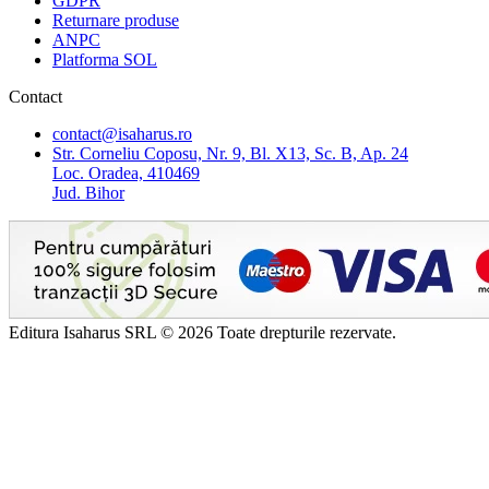
GDPR
Returnare produse
ANPC
Platforma SOL
Contact
contact@isaharus.ro
Str. Corneliu Coposu, Nr. 9, Bl. X13, Sc. B, Ap. 24
Loc. Oradea, 410469
Jud. Bihor
Editura Isaharus SRL © 2026 Toate drepturile rezervate.