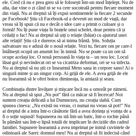
ele. Cred că nu e prea greu să le folosești într-un mod înțelept. Nu de
alta, dar vine o zi când ni se va cere socoteală pentru fiecare moment
din viață. Nu ai dreptul să îți expui sentimentele la fiecare 2 secunde
pe Facebook! Știu că Facebook-ul a devenit un mod de viață, dar
vreau să îți spun că nu e decât o idee care a primit o culoare și o
formă! Nu îți pune viața în brațele unui schelet, doar pentru că și
ceilalți o fac! Nu ai dreptul să uiți o relație (băiat) cu ajutorul unei
alte relații! Știu că e dureros să ai inima frântă. Știu. Soluția
salvatoare nu e adusă de o nouă relație. Vezi tu, fiecare om pe care-l
întâlnești ocupă un anumit loc în inimă. Nu se poate ca un om să
ocupe același loc. O nouă persoană în viața ta – un nou loc. Locul
lăsat gol și nevindecat ori se va cicatriza deformat, ori se va infecta.
Nu ai dreptul să nu știi ce înseamnă Mens sana in corpore sano! Ai o
singură minte și un singur corp. Ai grijă de ele. A avea grijă de ele
nu înseamnă să le oferi botox dimineața, la amiază și seara.
Combinația dintre învățare și mișcare încă nu a omorât pe nimeni.
Nu ai dreptul să spui „Nu pot” fără ca măcar să fi încercat! Noi
suntem creația delicată a lui Dumnezeu, nu creația slabă. Cum
spunea cineva: „Nu există nu vreau, ci numai nu vreau să pot!” Nu
ai dreptul de a intra într-o căsătorie fără a avea dorința și voința de a
fi o soție supusă! Supunerea nu stă într-un batic, într-o rochie până
în pământ sau într-o lipsă totală de implicare în deciziile din cadrul
familiei. Supunere înseamnă a avea imprimat pe inimă cuvintele de
odinioară ale Sarei: domnul meu! Nu ai dreptul să fii indecisă când