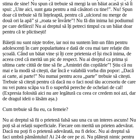
stima de sine! Nu spun că trebuie să mergi la un băiat acasă și să îi
spui: „Uite aici, sunt gata pentru a mă căsători cu tine!”. Nu! Spun
doar că trebuie să fii înțeleaptă, pentru că „ulciorul nu merge de
două ori la apă” și „roata se învârte”! Nu fă din inima lui podiumul
pe care defilezi! Nu ai dreptul să îți petreci timpul cu un băiat doar
pentru că te plictisești!
Băieții nu sunt niște trofee, iar noi nu suntem într-un film pentru
adolescenți în care popularitatea e dată de cea mai tare relație din
școală. Când un băiat vine și îți cere prietenia el își riscă inima, de
aceea cred că merită un pic de respect. Nu ai dreptul ca prima și
ultima carte citită de tine să fie „Amintiri din copilărie”! Știu că nu
mai e la modă să citești, dar încă e valabilă vorba din popor: „Dacă
ai carte, ai parte!” Nu numai pentru acea „parte” trebuie să citești.
Trebuie să citești pentru că dacă nu o faci noul tău accesoriu de care
nu vei putea scăpa va fi o superbă pereche de ochelari de cal!
(Expresia folosită aici nu are legătură cu ceea ce credem noi azi, dar
de dragul ideii o lăsăm așa.)
Cum trebuie să fiu eu, ca femeie?
Nu ai dreptul să fii o prietenă falsă sau una cu un interes ascuns! Nu
poți să ai relații superficiale. Fiecare om merită un prieten adevărat.
Dacă nu poți fi o prietenă adevărată, nu fi deloc. Nu ai dreptul să
faci umbră pământului! Ai 24 de ore pe zi. Nu plătești nimic pentru