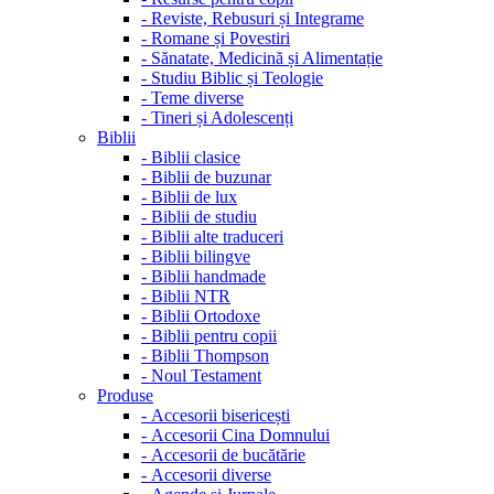
-
Reviste, Rebusuri și Integrame
-
Romane și Povestiri
-
Sănatate, Medicină și Alimentație
-
Studiu Biblic și Teologie
-
Teme diverse
-
Tineri și Adolescenți
Biblii
-
Biblii clasice
-
Biblii de buzunar
-
Biblii de lux
-
Biblii de studiu
-
Biblii alte traduceri
-
Biblii bilingve
-
Biblii handmade
-
Biblii NTR
-
Biblii Ortodoxe
-
Biblii pentru copii
-
Biblii Thompson
-
Noul Testament
Produse
-
Accesorii bisericești
-
Accesorii Cina Domnului
-
Accesorii de bucătărie
-
Accesorii diverse