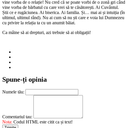
vine vorba de o relație! Nu cred că se poate vorbi de o zonă gri când
vine vorba de bărbatul cu care vrei să te căsătorești. Ai Cuvântul.
Știi ce e rugăciunea. Ai biserica. Ai familia. Și… mai ai și intuiția (în
ultimul, ultimul rând). Nu ai cum să nu ști care e voia lui Dumnezeu
cu privire la relația ta cu un anumit băiat.
Ca mâine să ai drepturi, azi trebuie să ai obligații!
Spune-ți opinia
Numele tău:
Comentariul tau:
Nota:
Codul HTML este citit ca și text!
Trimite