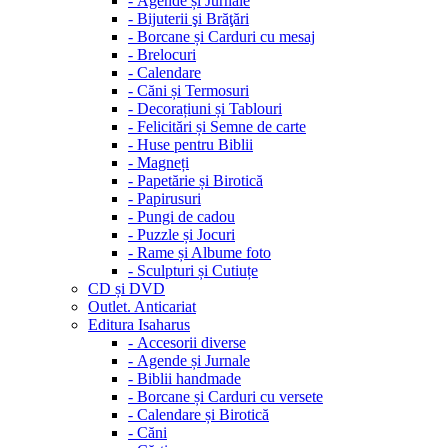
-
Agende și Jurnale
-
Bijuterii şi Brăţări
-
Borcane și Carduri cu mesaj
-
Brelocuri
-
Calendare
-
Căni și Termosuri
-
Decorațiuni și Tablouri
-
Felicitări și Semne de carte
-
Huse pentru Biblii
-
Magneți
-
Papetărie și Birotică
-
Papirusuri
-
Pungi de cadou
-
Puzzle și Jocuri
-
Rame și Albume foto
-
Sculpturi și Cutiuțe
CD și DVD
Outlet. Anticariat
Editura Isaharus
-
Accesorii diverse
-
Agende și Jurnale
-
Biblii handmade
-
Borcane și Carduri cu versete
-
Calendare și Birotică
-
Căni