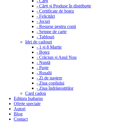
-
Cărți
-
Cărți și Produse în distribuție
-
Certificate de botez
-
Felicitări
-
Jocuri
-
Resurse pentru copii
-
Semne de carte
-
Tablouri
Idei de cadouri
-
1 și 8 Martie
-
Botez
-
Crăciun și Anul Nou
-
Nuntă
-
Paște
-
Rusalii
-
Zi de naștere
-
Ziua copilului
-
Ziua îndrăgostiților
Card cadou
Editura Isaharus
Oferte speciale
Autori
Blog
Contact