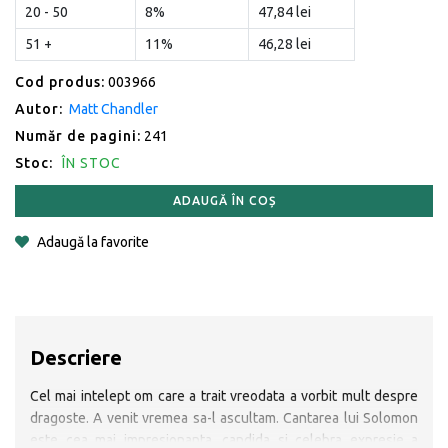
20 - 50
8%
47,84 lei
51 +
11%
46,28 lei
Cod produs:
003966
Autor:
Matt Chandler
Număr de pagini:
241
Stoc:
ÎN STOC
ADAUGĂ ÎN COȘ
Adaugă la favorite
Descriere
Cel mai intelept om care a trait vreodata a vorbit mult despre
dragoste. A venit vremea sa-l ascultam. Cantarea lui Solomon
este cea mai impresionanta, candida si celebra expresie a