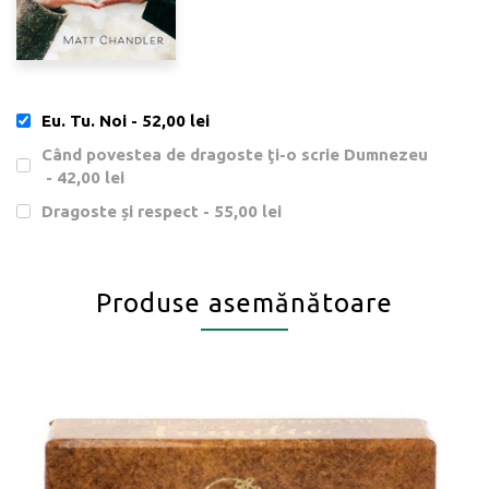
400 de biserici din Statele Unite ale Americii si din afara lor. Cea
mai mare bucurie a lui, pe langa Isus, este Lauren, sotia lui, si
cei trei copii ai lor, Audrey, Reid si Norah.
Eu. Tu. Noi
- 52,00 lei
Când povestea de dragoste ţi-o scrie Dumnezeu
- 42,00 lei
Dragoste și respect
- 55,00 lei
Produse asemănătoare