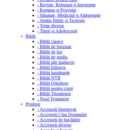
-
Reviste, Rebusuri și Integrame
-
Romane și Povestiri
-
Sănatate, Medicină și Alimentație
-
Studiu Biblic și Teologie
-
Teme diverse
-
Tineri și Adolescenți
Biblii
-
Biblii clasice
-
Biblii de buzunar
-
Biblii de lux
-
Biblii de studiu
-
Biblii alte traduceri
-
Biblii bilingve
-
Biblii handmade
-
Biblii NTR
-
Biblii Ortodoxe
-
Biblii pentru copii
-
Biblii Thompson
-
Noul Testament
Produse
-
Accesorii bisericești
-
Accesorii Cina Domnului
-
Accesorii de bucătărie
-
Accesorii diverse