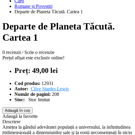
Cărţi
Romane și Povestiri
Departe de Planeta Tăcută. Cartea 1
Departe de Planeta Tăcută.
Cartea 1
0 recenzii
/
Scrie o recenzie
Prețul afișat este exclusiv online!
Preț: 49,00 lei
Cod produs:
12931
Autor:
Clive Staples Lewis
Număr de pagini:
208
Stoc:
Stoc limitat
Adaugă în coș
Adaugă la favorite
Descriere
Amețea la gândul adevăratei populații a universului, la infinitudinea
tridimensională a dimensiunilor sale și la eonii neconsemnați în nicio