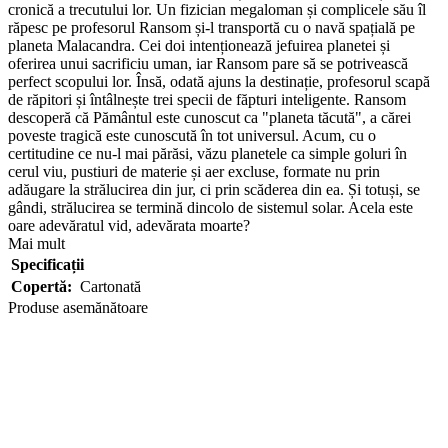
cronică a trecutului lor. Un fizician megaloman și complicele său îl
răpesc pe profesorul Ransom și-l transportă cu o navă spațială pe
planeta Malacandra. Cei doi intenționează jefuirea planetei și
oferirea unui sacrificiu uman, iar Ransom pare să se potrivească
perfect scopului lor. Însă, odată ajuns la destinație, profesorul scapă
de răpitori și întâlnește trei specii de făpturi inteligente. Ransom
descoperă că Pământul este cunoscut ca "planeta tăcută", a cărei
poveste tragică este cunoscută în tot universul. Acum, cu o
certitudine ce nu-l mai părăsi, văzu planetele ca simple goluri în
cerul viu, pustiuri de materie și aer excluse, formate nu prin
adăugare la strălucirea din jur, ci prin scăderea din ea. Și totuși, se
gândi, strălucirea se termină dincolo de sistemul solar. Acela este
oare adevăratul vid, adevărata moarte?
Mai mult
Specificații
Copertă:
Cartonată
Produse asemănătoare