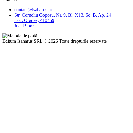
contact@isaharus.ro
Str. Corneliu Coposu, Nr. 9, Bl. X13, Sc. B, Ap. 24
Loc. Oradea, 410469
Jud. Bihor
Editura Isaharus SRL © 2026 Toate drepturile rezervate.