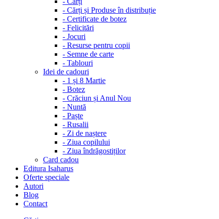
-
Cărți
-
Cărți și Produse în distribuție
-
Certificate de botez
-
Felicitări
-
Jocuri
-
Resurse pentru copii
-
Semne de carte
-
Tablouri
Idei de cadouri
-
1 și 8 Martie
-
Botez
-
Crăciun și Anul Nou
-
Nuntă
-
Paște
-
Rusalii
-
Zi de naștere
-
Ziua copilului
-
Ziua îndrăgostiților
Card cadou
Editura Isaharus
Oferte speciale
Autori
Blog
Contact