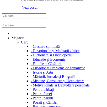
Vezi coșul
Magazin
Cărţi
-
Creștere spirituală
-
Devoționale și Meditații zilnice
-
Dicționare și Enciclopedii
-
Educație și Economie
-
Familie și Căsătorie
-
Filosofie și Probleme de actualitate
-
Istorie și Artă
-
Mărturii, Jurnale și Biografii
-
Misiune, Consiliere și Ucenicizare
-
Motivaționale și Dezvoltare personală
-
Pentru bărbați
-
Pentru femei
-
Pentru părinți
-
Poezii și Cântări
-
Resurse pentru copii