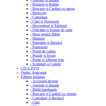
-
Agende și Jurnale
-
Bijuterii şi Brăţări
-
Borcane și Carduri cu mesaj
-
Brelocuri
-
Calendare
-
Căni și Termosuri
-
Decorațiuni și Tablouri
-
Felicitări și Semne de carte
-
Huse pentru Biblii
-
Magneți
-
Papetărie și Birotică
-
Papirusuri
-
Pungi de cadou
-
Puzzle și Jocuri
-
Rame și Albume foto
-
Sculpturi și Cutiuțe
CD și DVD
Outlet. Anticariat
Editura Isaharus
-
Accesorii diverse
-
Agende și Jurnale
-
Biblii handmade
-
Borcane și Carduri cu versete
-
Calendare și Birotică
-
Căni