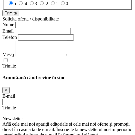
5
4
3
2
1
0
Trimite
Solicita oferta / disponibilitate
Nume
Email
Telefon
Mesaj
Trimite
Anunță-mă când revine în stoc
×
E-mail
Trimite
Newsletter
Află cele mai noi apariții editoriale și cele mai noi oferte și promoții
direct în căsuța ta de e-mail. Înscrie-te la newsletterul nostru periodic
introducând adresa de e-mail în formularul alăturat.