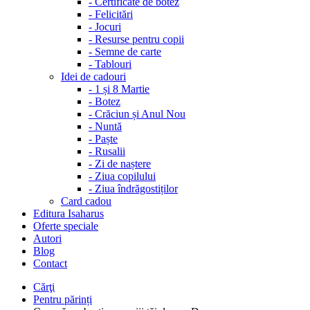
-
Certificate de botez
-
Felicitări
-
Jocuri
-
Resurse pentru copii
-
Semne de carte
-
Tablouri
Idei de cadouri
-
1 și 8 Martie
-
Botez
-
Crăciun și Anul Nou
-
Nuntă
-
Paște
-
Rusalii
-
Zi de naștere
-
Ziua copilului
-
Ziua îndrăgostiților
Card cadou
Editura Isaharus
Oferte speciale
Autori
Blog
Contact
Cărţi
Pentru părinți