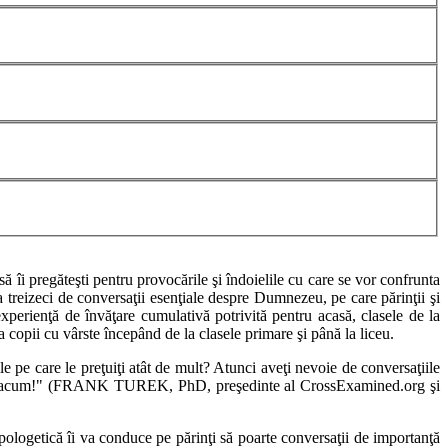
să îi pregăteşti pentru provocările şi îndoielile cu care se vor confrunta
a treizeci de conversaţii esenţiale despre Dumnezeu, pe care părinţii şi
 experienţă de învăţare cumulativă potrivită pentru acasă, clasele de la
la copii cu vârste începând de la clasele primare şi până la liceu.
e pe care le preţuiţi atât de mult? Atunci aveţi nevoie de conversaţiile
ă carte acum!" (FRANK TUREK, PhD, preşedinte al CrossExamined.org şi
pologetică îi va conduce pe părinţi să poarte conversaţii de importanţă