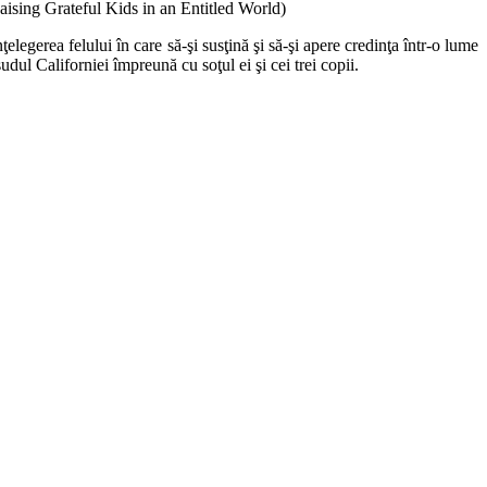
Raising Grateful Kids in an Entitled World)
ţelegerea felului în care să-şi susţină şi să-şi apere credinţa într-o lume
ul Californiei împreună cu soţul ei şi cei trei copii.