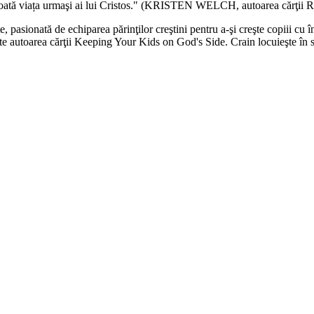
ă fie toată viața urmaşi ai lui Cristos." (KRISTEN WELCH, autoarea cărţii 
, pasionată de echiparea părinţilor creştini pentru a-şi creşte copiii cu în
e autoarea cărţii Keeping Your Kids on God's Side. Crain locuieşte în sud