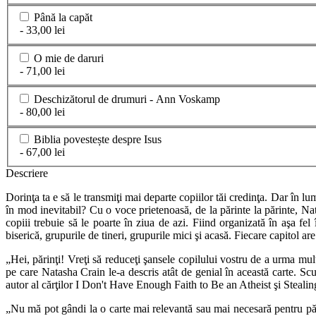
Până la capăt
- 33,00 lei
O mie de daruri
- 71,00 lei
Deschizătorul de drumuri - Ann Voskamp
- 80,00 lei
Biblia povestește despre Isus
- 67,00 lei
Descriere
Dorinţa ta e să le transmiţi mai departe copiilor tăi credinţa. Dar în lu
în mod inevitabil? Cu o voce prietenoasă, de la părinte la părinte, Nat
copiii trebuie să le poarte în ziua de azi. Fiind organizată în aşa fel
biserică, grupurile de tineri, grupurile mici şi acasă. Fiecare capitol ar
„Hei, părinţi! Vreţi să reduceţi şansele copilului vostru de a urma mul
pe care Natasha Crain le-a descris atât de genial în această carte.
autor al cărţilor I Don't Have Enough Faith to Be an Atheist şi Steal
„Nu mă pot gândi la o carte mai relevantă sau mai necesară pentru pări