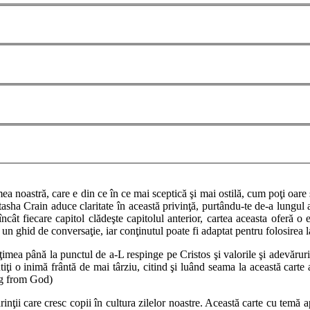
mea noastră, care e din ce în ce mai sceptică şi mai ostilă, cum poţi oare 
asha Crain aduce claritate în această privinţă, purtându-te de-a lungul 
 încât fiecare capitol clădeşte capitolul anterior, cartea aceasta oferă o
e un ghid de conversaţie, iar conţinutul poate fi adaptat pentru folosirea 
ţimea până la punctul de a-L respinge pe Cristos şi valorile şi adevăruril
 Scutiţi o inimă frântă de mai târziu, citind şi luând seama la aceast
ing from God)
nţii care cresc copii în cultura zilelor noastre. Această carte cu temă a