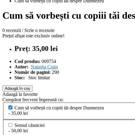
Cum să vorbești cu copiii tăi despre Dumnezeu
Cum să vorbești cu copiii tăi 
0 recenzii
/
Scrie o recenzie
Prețul afișat este exclusiv online!
Preț: 35,00 lei
Cod produs:
009754
Autor:
Natasha Crain
Număr de pagini:
290
Stoc:
Stoc limitat
Adaugă în coș
Adaugă la favorite
Cumpărat frecvent împreună cu:
Cum să vorbești cu copiii tăi despre Dumnezeu
- 35,00 lei
Sensul căsniciei
- 50,00 lei