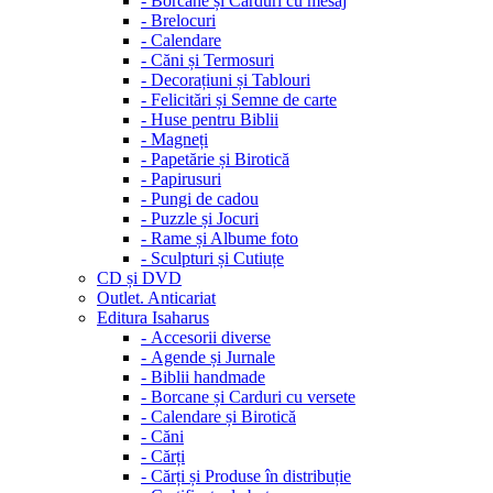
-
Borcane și Carduri cu mesaj
-
Brelocuri
-
Calendare
-
Căni și Termosuri
-
Decorațiuni și Tablouri
-
Felicitări și Semne de carte
-
Huse pentru Biblii
-
Magneți
-
Papetărie și Birotică
-
Papirusuri
-
Pungi de cadou
-
Puzzle și Jocuri
-
Rame și Albume foto
-
Sculpturi și Cutiuțe
CD și DVD
Outlet. Anticariat
Editura Isaharus
-
Accesorii diverse
-
Agende și Jurnale
-
Biblii handmade
-
Borcane și Carduri cu versete
-
Calendare și Birotică
-
Căni
-
Cărți
-
Cărți și Produse în distribuție