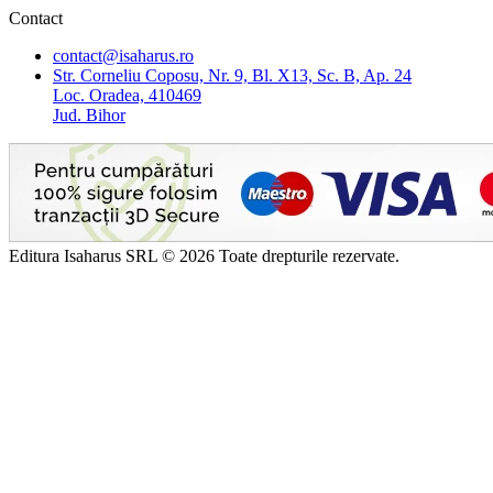
Contact
contact@isaharus.ro
Str. Corneliu Coposu, Nr. 9, Bl. X13, Sc. B, Ap. 24
Loc. Oradea, 410469
Jud. Bihor
Editura Isaharus SRL © 2026 Toate drepturile rezervate.