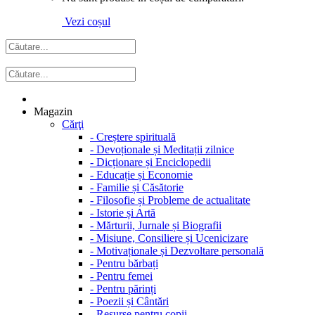
Vezi coșul
Magazin
Cărţi
-
Creștere spirituală
-
Devoționale și Meditații zilnice
-
Dicționare și Enciclopedii
-
Educație și Economie
-
Familie și Căsătorie
-
Filosofie și Probleme de actualitate
-
Istorie și Artă
-
Mărturii, Jurnale și Biografii
-
Misiune, Consiliere și Ucenicizare
-
Motivaționale și Dezvoltare personală
-
Pentru bărbați
-
Pentru femei
-
Pentru părinți
-
Poezii și Cântări
-
Resurse pentru copii