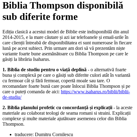
Biblia Thompson disponibilă
sub diferite forme
Ediția clasică a acestui model de Biblie este indisponibilă din anul
2014-2015, e la mare căutare și azi iar telefoanele și email-urile în
care clienții întreabă de disponibilitatea ei sunt numeroase în fiecare
lună pe acest subiect. Prin urmare am dori să vă prezentăm niște
variante foarte bune asemănătoare cu Biblia Thompson pe care le
găsiți la librăria Isaharus.
1. Biblia de studiu pentru o viață deplină
- o alternativă foarte
buna și complexă pe care o găsiți sub diferite culori atât în variantă
cu fermoar cât și fără fermoar, copertă moale sau tare. O
recomandare foarte bună care poate înlocui Biblia Thompson și pe
care o puteți comanda de aici:
https://www.isaharus.ro/biblii/biblii-
de-studiu/
2. Biblia planului profetic cu concordanță și explicații
- la aceste
materiale au colaborat teologi de seama romani si straini. Explicații
complexe și multe materiale ajutătoare asemenea celor din Biblia
Thompson.
traducere: Dumitru Cornilescu