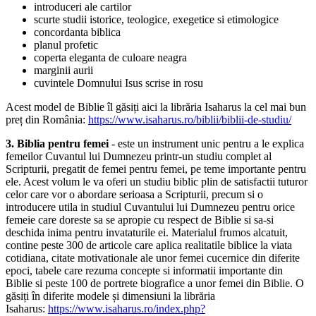
introduceri ale cartilor
scurte studii istorice, teologice, exegetice si etimologice
concordanta biblica
planul profetic
coperta eleganta de culoare neagra
marginii aurii
cuvintele Domnului Isus scrise in rosu
Acest model de Biblie îl găsiți aici la librăria Isaharus la cel mai bun
preț din România:
https://www.isaharus.ro/biblii/biblii-de-studiu/
3. Biblia pentru femei
- este un instrument unic pentru a le explica
femeilor Cuvantul lui Dumnezeu printr-un studiu complet al
Scripturii, pregatit de femei pentru femei, pe teme importante pentru
ele. Acest volum le va oferi un studiu biblic plin de satisfactii tuturor
celor care vor o abordare serioasa a Scripturii, precum si o
introducere utila in studiul Cuvantului lui Dumnezeu pentru orice
femeie care doreste sa se apropie cu respect de Biblie si sa-si
deschida inima pentru invataturile ei. Materialul frumos alcatuit,
contine peste 300 de articole care aplica realitatile biblice la viata
cotidiana, citate motivationale ale unor femei cucernice din diferite
epoci, tabele care rezuma concepte si informatii importante din
Biblie si peste 100 de portrete biografice a unor femei din Biblie. O
găsiți în diferite modele și dimensiuni la librăria
Isaharus:
https://www.isaharus.ro/index.php?