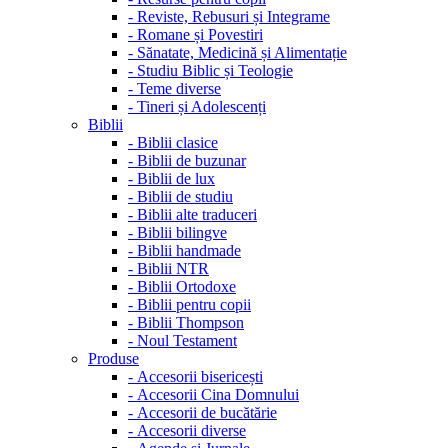
-
Reviste, Rebusuri și Integrame
-
Romane și Povestiri
-
Sănatate, Medicină și Alimentație
-
Studiu Biblic și Teologie
-
Teme diverse
-
Tineri și Adolescenți
Biblii
-
Biblii clasice
-
Biblii de buzunar
-
Biblii de lux
-
Biblii de studiu
-
Biblii alte traduceri
-
Biblii bilingve
-
Biblii handmade
-
Biblii NTR
-
Biblii Ortodoxe
-
Biblii pentru copii
-
Biblii Thompson
-
Noul Testament
Produse
-
Accesorii bisericești
-
Accesorii Cina Domnului
-
Accesorii de bucătărie
-
Accesorii diverse