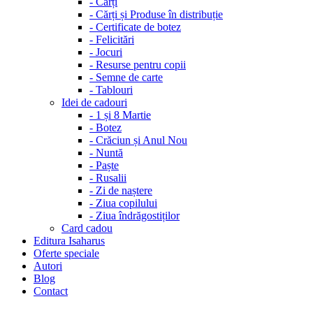
-
Cărți
-
Cărți și Produse în distribuție
-
Certificate de botez
-
Felicitări
-
Jocuri
-
Resurse pentru copii
-
Semne de carte
-
Tablouri
Idei de cadouri
-
1 și 8 Martie
-
Botez
-
Crăciun și Anul Nou
-
Nuntă
-
Paște
-
Rusalii
-
Zi de naștere
-
Ziua copilului
-
Ziua îndrăgostiților
Card cadou
Editura Isaharus
Oferte speciale
Autori
Blog
Contact