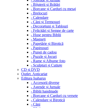
-
Agende și Jurnale
-
Bijuterii şi Brăţări
-
Borcane și Carduri cu mesaj
-
Brelocuri
-
Calendare
-
Căni și Termosuri
-
Decorațiuni și Tablouri
-
Felicitări și Semne de carte
-
Huse pentru Biblii
-
Magneți
-
Papetărie și Birotică
-
Papirusuri
-
Pungi de cadou
-
Puzzle și Jocuri
-
Rame și Albume foto
-
Sculpturi și Cutiuțe
CD și DVD
Outlet. Anticariat
Editura Isaharus
-
Accesorii diverse
-
Agende și Jurnale
-
Biblii handmade
-
Borcane și Carduri cu versete
-
Calendare și Birotică
-
Căni