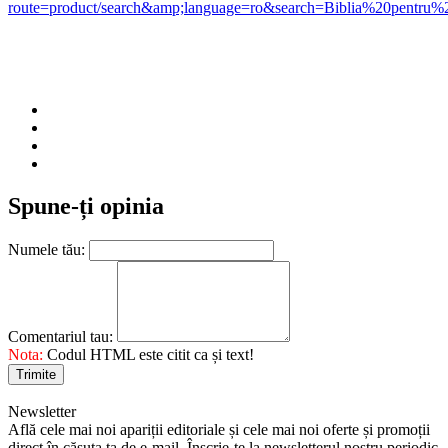
route=product/search&amp;language=ro&search=Biblia%20pentru
Spune-ți opinia
Numele tău:
Comentariul tau:
Nota:
Codul HTML este citit ca și text!
Trimite
Newsletter
Află cele mai noi apariții editoriale și cele mai noi oferte și promoții
direct în căsuța ta de e-mail. Înscrie-te la newsletterul nostru periodic