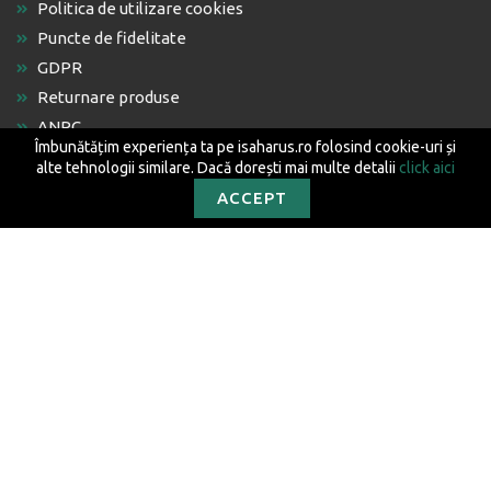
Politica de utilizare cookies
Puncte de fidelitate
GDPR
Returnare produse
ANPC
Îmbunătățim experiența ta pe isaharus.ro folosind cookie-uri și
Platforma SOL
alte tehnologii similare. Dacă dorești mai multe detalii
click aici
ACCEPT
CONTACT
contact@isaharus.ro
Str. Corneliu Coposu, Nr. 9, Bl. X13, Sc. B, Ap. 24
Loc. Oradea, 410469
Jud. Bihor
Editura Isaharus SRL © 2026 Toate drepturile rezervate.