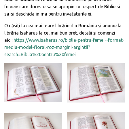
femeie care doreste sa se apropie cu respect de Biblie si
sa-si deschida inima pentru invataturile ei.
O găsiți la cea mai mare librărie din România și anume la
librăria Isaharus la cel mai bun preț, detalii și comenzi
aici:
https://www.isaharus.ro/biblia-pentru-femei--format-
mediu-model-floral-roz-margini-argintii?
search=Biblia%20pentru%20femei