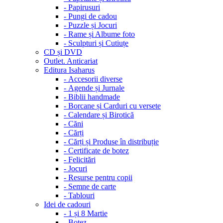
-
Papirusuri
-
Pungi de cadou
-
Puzzle și Jocuri
-
Rame și Albume foto
-
Sculpturi și Cutiuțe
CD și DVD
Outlet. Anticariat
Editura Isaharus
-
Accesorii diverse
-
Agende și Jurnale
-
Biblii handmade
-
Borcane și Carduri cu versete
-
Calendare și Birotică
-
Căni
-
Cărți
-
Cărți și Produse în distribuție
-
Certificate de botez
-
Felicitări
-
Jocuri
-
Resurse pentru copii
-
Semne de carte
-
Tablouri
Idei de cadouri
-
1 și 8 Martie
-
Botez