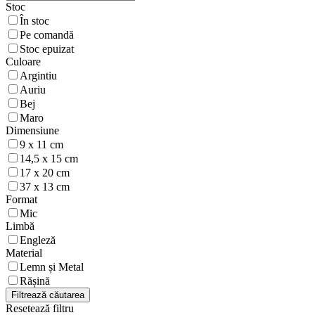
Stoc
În stoc
Pe comandă
Stoc epuizat
Culoare
Argintiu
Auriu
Bej
Maro
Dimensiune
9 x 11 cm
14,5 x 15 cm
17 x 20 cm
37 x 13 cm
Format
Mic
Limbă
Engleză
Material
Lemn și Metal
Rășină
Filtrează căutarea
Resetează filtru