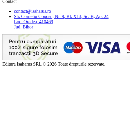
Contact
contact@isaharus.ro
Str. Corneliu Coposu, Nr. 9, Bl. X13, Sc. B, Ap. 24
Loc. Oradea, 410469
Jud. Bihor
Editura Isaharus SRL © 2026 Toate drepturile rezervate.