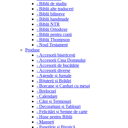
-
Biblii de studiu
-
Biblii alte traduceri
-
Biblii bilingve
-
Biblii handmade
-
Biblii NTR
-
Biblii Ortodoxe
-
Biblii pentru copii
-
Biblii Thompson
-
Noul Testament
Produse
-
Accesorii bisericești
-
Accesorii Cina Domnului
-
Accesorii de bucătărie
-
Accesorii diverse
-
Agende și Jurnale
-
Bijuterii şi Brăţări
-
Borcane și Carduri cu mesaj
-
Brelocuri
-
Calendare
-
Căni și Termosuri
-
Decorațiuni și Tablouri
-
Felicitări și Semne de carte
-
Huse pentru Biblii
-
Magneți
-
Papetărie și Birotică