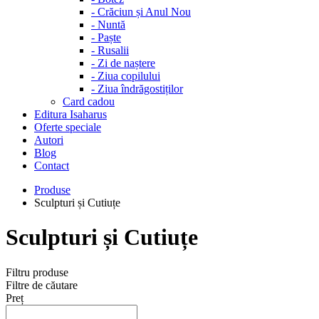
-
Crăciun și Anul Nou
-
Nuntă
-
Paște
-
Rusalii
-
Zi de naștere
-
Ziua copilului
-
Ziua îndrăgostiților
Card cadou
Editura Isaharus
Oferte speciale
Autori
Blog
Contact
Produse
Sculpturi și Cutiuțe
Sculpturi și Cutiuțe
Filtru produse
Filtre de căutare
Preț