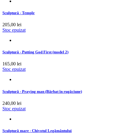
Sculptură - Temple
205,00 lei
Stoc epuizat
Sculptură - Putting God First (model 2)
165,00 lei
Stoc epuizat
Sculptură - Praying man (Bărbat în rugăciune)
240,00 lei
Stoc epuizat
Sculptură mare - Chivotul Legământului