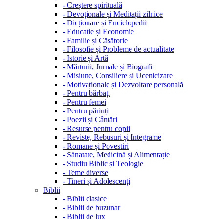
-
Creștere spirituală
-
Devoționale și Meditații zilnice
-
Dicționare și Enciclopedii
-
Educație și Economie
-
Familie și Căsătorie
-
Filosofie și Probleme de actualitate
-
Istorie și Artă
-
Mărturii, Jurnale și Biografii
-
Misiune, Consiliere și Ucenicizare
-
Motivaționale și Dezvoltare personală
-
Pentru bărbați
-
Pentru femei
-
Pentru părinți
-
Poezii și Cântări
-
Resurse pentru copii
-
Reviste, Rebusuri și Integrame
-
Romane și Povestiri
-
Sănatate, Medicină și Alimentație
-
Studiu Biblic și Teologie
-
Teme diverse
-
Tineri și Adolescenți
Biblii
-
Biblii clasice
-
Biblii de buzunar
-
Biblii de lux